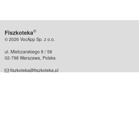
®
Fiszkoteka
© 2026 VocApp Sp. z o.o.
ul. Mielczarskiego 8 / 58
02-798 Warszawa, Polska
fiszkoteka@fiszkoteka.pl
NIP: 951 245 79 19
REGON: 369 727 696