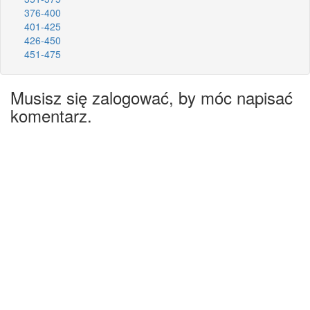
376-400
401-425
426-450
451-475
Musisz się zalogować, by móc napisać
komentarz.