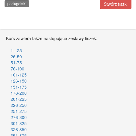
portugalski
Stwórz fiszki
Kurs zawiera także następujące zestawy fiszek:
1 - 25
26-50
51-75
76-100
101-125
126-150
151-175
176-200
201-225
226-250
251-275
276-300
301-325
326-350
351-375