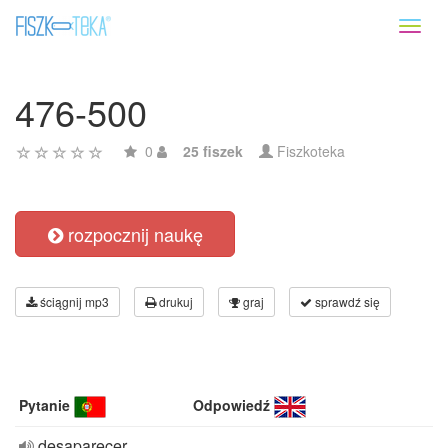
Toggl
naviga
476-500
0
25 fiszek
Fiszkoteka
rozpocznij naukę
ściągnij mp3
drukuj
graj
sprawdź się
Pytanie
Odpowiedź
desaparecer