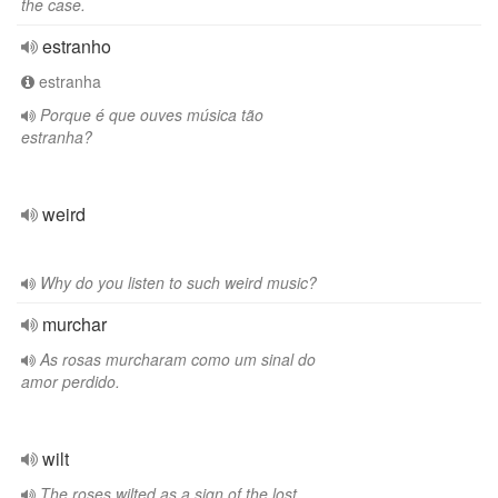
the case.
estranho
estranha
Porque é que ouves música tão
estranha?
weird
Why do you listen to such weird music?
murchar
As rosas murcharam como um sinal do
amor perdido.
wilt
The roses wilted as a sign of the lost