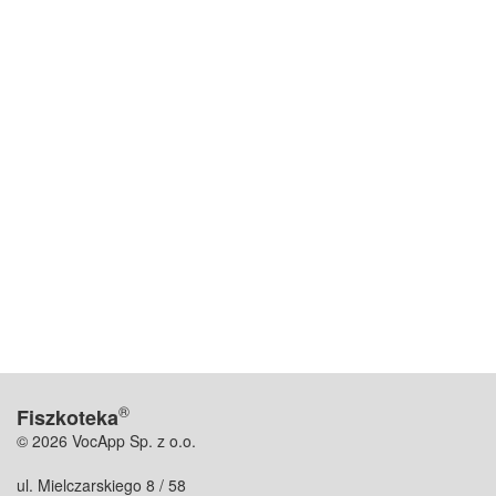
®
Fiszkoteka
© 2026 VocApp Sp. z o.o.
ul. Mielczarskiego 8 / 58