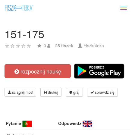
Toggl
naviga
151-175
0
25 fiszek
Fiszkoteka
rozpocznij naukę
ściągnij mp3
drukuj
graj
sprawdź się
Pytanie
Odpowiedź