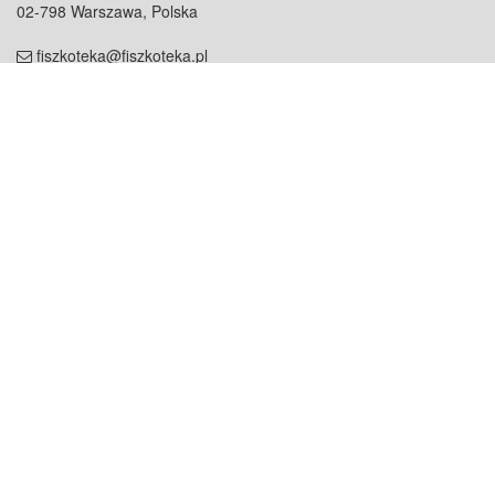
02-798 Warszawa, Polska
fiszkoteka@fiszkoteka.pl
NIP: 951 245 79 19
REGON: 369 727 696
Kontakt
O firmie
odezwij się do nas
o nas
współpraca
partnerzy
dla prasy
praca
staż
Oferty
blog
dla rodzin
2000+ opinii