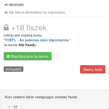
diminish
His failure diminished my impression.
+18 fiszek
Lekcja jest częścią kursu
"
TOEFL - As palavras mais importantes
"
(w sumie
500 fiszek
)
Wypróbuj kurs za darmo
portugalski
Stwórz fiszki
Kurs zawiera także następujące zestawy fiszek:
1 - 25