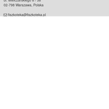
ul. Mielczarskiego 8 / 58
02-798 Warszawa, Polska
fiszkoteka@fiszkoteka.pl
NIP: 951 245 79 19
REGON: 369 727 696
Kontakt
O firmie
odezwij się do nas
o nas
współpraca
partnerzy
dla prasy
praca
staż
Oferty
blog
dla rodzin