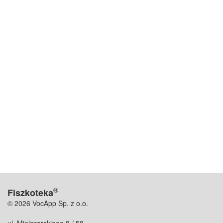
®
Fiszkoteka
© 2026 VocApp Sp. z o.o.