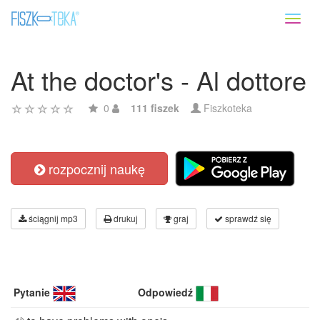
Toggl
naviga
At the doctor's - Al dottore
0
111 fiszek
Fiszkoteka
rozpocznij naukę
ściągnij mp3
drukuj
graj
sprawdź się
Pytanie
Odpowiedź