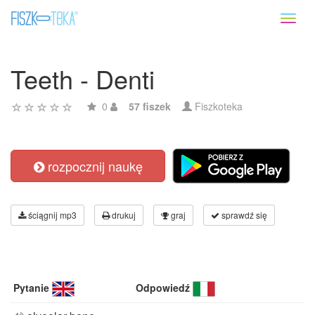
Toggl
naviga
Teeth - Denti
0
57 fiszek
Fiszkoteka
rozpocznij naukę
ściągnij mp3
drukuj
graj
sprawdź się
Pytanie
Odpowiedź