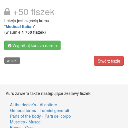
+50 fiszek
Lekcja jest częścią kursu
"
Medical Italian
"
(w sumie
1 750 fiszek
)
Wypróbuj kurs za darmo
włoski
Stwórz fiszki
Kurs zawiera także następujące zestawy fiszek:
At the doctor's - Al dottore
General terms - Termini generali
Parts of the body - Parti del corpo
Muscles - Muscoli
Bones - Ossa