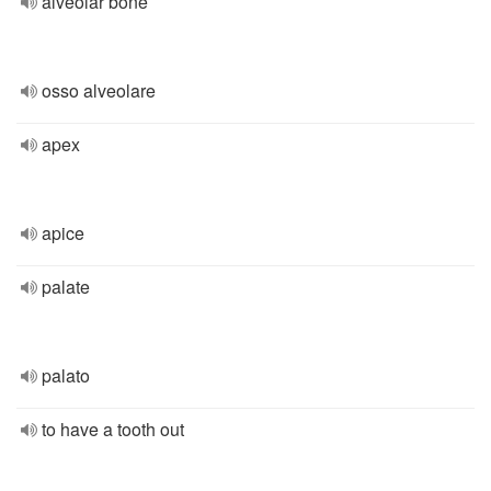
alveolar bone
osso alveolare
apex
apice
palate
palato
to have a tooth out