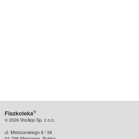
®
Fiszkoteka
© 2026 VocApp Sp. z o.o.
ul. Mielczarskiego 8 / 58
02-798 Warszawa, Polska