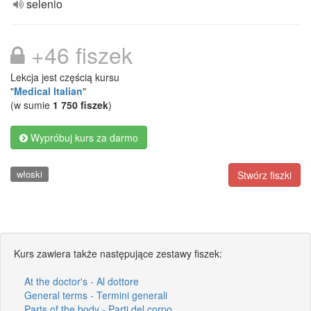
selenio
+46 fiszek
Lekcja jest częścią kursu
"
Medical Italian
"
(w sumie
1 750 fiszek
)
Wypróbuj kurs za darmo
włoski
Stwórz fiszki
Kurs zawiera także następujące zestawy fiszek:
At the doctor's - Al dottore
General terms - Termini generali
Parts of the body - Parti del corpo