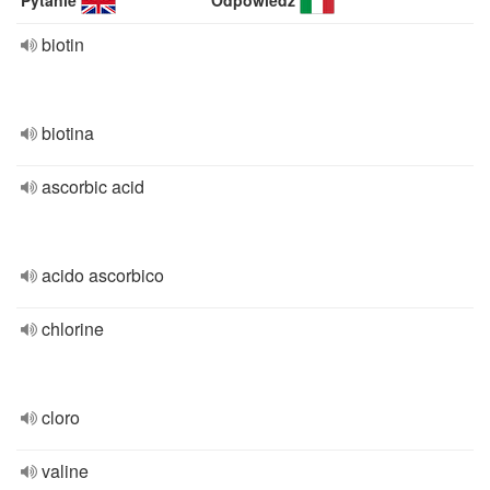
Pytanie
Odpowiedź
biotin
biotina
ascorbic acid
acido ascorbico
chlorine
cloro
valine