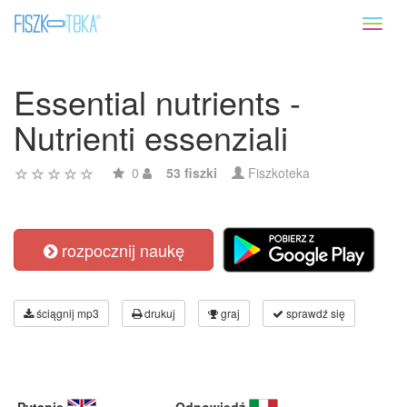
Toggl
naviga
Essential nutrients -
Nutrienti essenziali
0
53 fiszki
Fiszkoteka
rozpocznij naukę
ściągnij mp3
drukuj
graj
sprawdź się