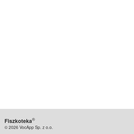
®
Fiszkoteka
© 2026 VocApp Sp. z o.o.