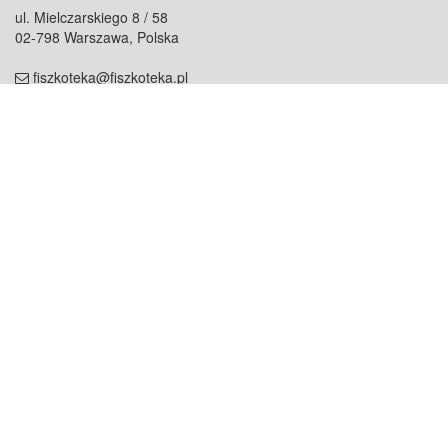
ul. Mielczarskiego 8 / 58
02-798 Warszawa, Polska
fiszkoteka@fiszkoteka.pl
NIP: 951 245 79 19
REGON: 369 727 696
Kontakt
O firmie
odezwij się do nas
o nas
współpraca
partnerzy
dla prasy
praca
staż
Oferty
blog