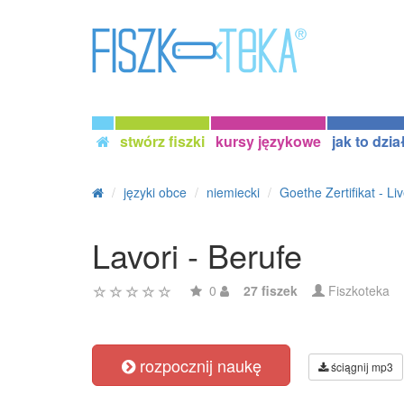
stwórz fiszki
kursy językowe
jak to dzia
języki obce
niemiecki
Goethe Zertifikat - Liv
Lavori - Berufe
0
27 fiszek
Fiszkoteka
rozpocznij naukę
ściągnij mp3