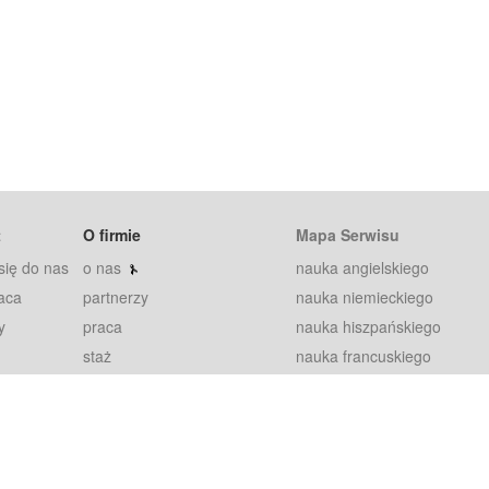
t
O firmie
Mapa Serwisu
się do nas
o nas
nauka angielskiego
aca
partnerzy
nauka niemieckiego
y
praca
nauka hiszpańskiego
staż
nauka francuskiego
blog
nauka rosyjskiego
in
2000+ opinii
nauka norweskiego
petytorów
nauka szwedzkiego
Warunki
fiszki
100% gwarancja