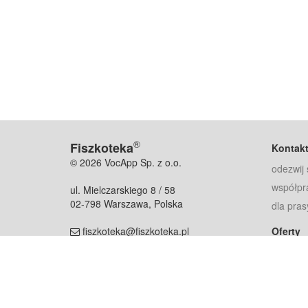
®
Fiszkoteka
Kontak
© 2026 VocApp Sp. z o.o.
odezwij 
współpr
ul. Mielczarskiego 8 / 58
02-798 Warszawa, Polska
dla pras
fiszkoteka@fiszkoteka.pl
Oferty
dla rodz
NIP: 951 245 79 19
dla kore
REGON: 369 727 696
Pomoc