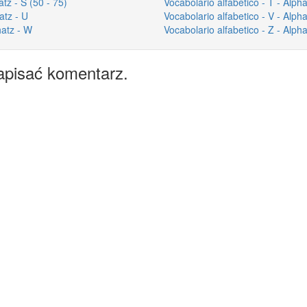
tz - S (50 - 75)
Vocabolario alfabetico - T - Alph
atz - U
Vocabolario alfabetico - V - Alph
hatz - W
Vocabolario alfabetico - Z - Alph
apisać komentarz.