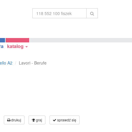
ła
katalog
ello A2
Lavori - Berufe
drukuj
graj
sprawdź się