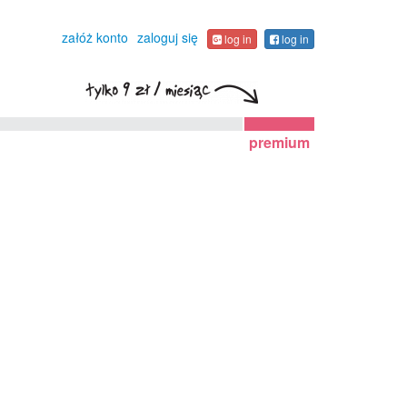
załóż konto
zaloguj się
log in
log in
premium