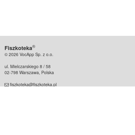
®
Fiszkoteka
© 2026 VocApp Sp. z o.o.
ul. Mielczarskiego 8 / 58
02-798 Warszawa, Polska
fiszkoteka@fiszkoteka.pl
NIP: 951 245 79 19
REGON: 369 727 696