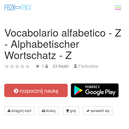
Toggl
naviga
Vocabolario alfabetico - Z
- Alphabetischer
Wortschatz - Z
0
23 fiszki
Fiszkoteka
rozpocznij naukę
ściągnij mp3
drukuj
graj
sprawdź się