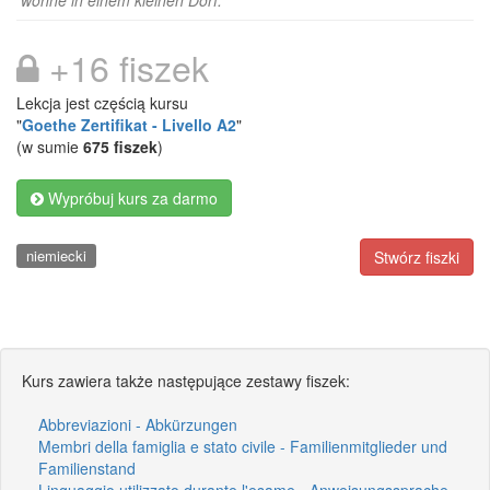
wohne in einem kleinen Dorf.
+16 fiszek
Lekcja jest częścią kursu
"
Goethe Zertifikat - Livello A2
"
(w sumie
675 fiszek
)
Wypróbuj kurs za darmo
niemiecki
Stwórz fiszki
Kurs zawiera także następujące zestawy fiszek:
Abbreviazioni - Abkürzungen
Membri della famiglia e stato civile - Familienmitglieder und
Familienstand
Linguaggio utilizzato durante l'esame - Anweisungssprache