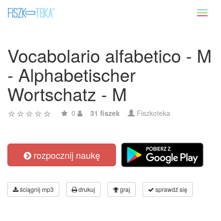
Toggl
naviga
Vocabolario alfabetico - M
- Alphabetischer
Wortschatz - M
0
31 fiszek
Fiszkoteka
rozpocznij naukę
ściągnij mp3
drukuj
graj
sprawdź się