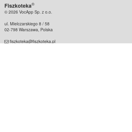
®
Fiszkoteka
© 2026 VocApp Sp. z o.o.
ul. Mielczarskiego 8 / 58
02-798 Warszawa, Polska
fiszkoteka@fiszkoteka.pl
NIP: 951 245 79 19
REGON: 369 727 696
Kontakt
O firmie
odezwij się do nas
o nas
współpraca
partnerzy