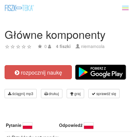
Toggl
naviga
Główne komponenty
0
4 fiszki
niemamcola
rozpocznij naukę
ściągnij mp3
drukuj
graj
sprawdź się
Pytanie
Odpowiedź