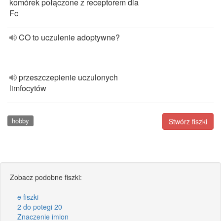
komórek połączone z receptorem dla
Fc
CO to uczulenie adoptywne?
przeszczepienie uczulonych
limfocytów
hobby
Stwórz fiszki
Zobacz podobne fiszki:
e fiszki
2 do potegi 20
Znaczenie imion