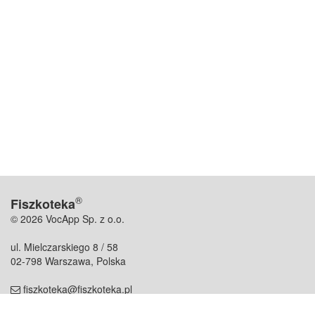
®
Fiszkoteka
© 2026 VocApp Sp. z o.o.
ul. Mielczarskiego 8 / 58
02-798 Warszawa, Polska
fiszkoteka@fiszkoteka.pl