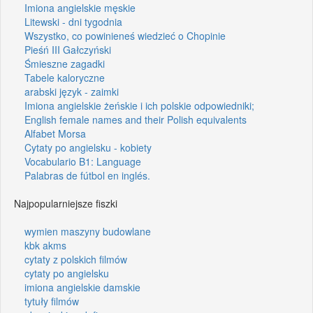
Imiona angielskie męskie
Litewski - dni tygodnia
Wszystko, co powinieneś wiedzieć o Chopinie
Pieśń III Gałczyński
Śmieszne zagadki
Tabele kaloryczne
arabski język - zaimki
Imiona angielskie żeńskie i ich polskie odpowiedniki;
English female names and their Polish equivalents
Alfabet Morsa
Cytaty po angielsku - kobiety
Vocabulario B1: Language
Palabras de fútbol en inglés.
Najpopularniejsze fiszki
wymien maszyny budowlane
kbk akms
cytaty z polskich filmów
cytaty po angielsku
imiona angielskie damskie
tytuły filmów