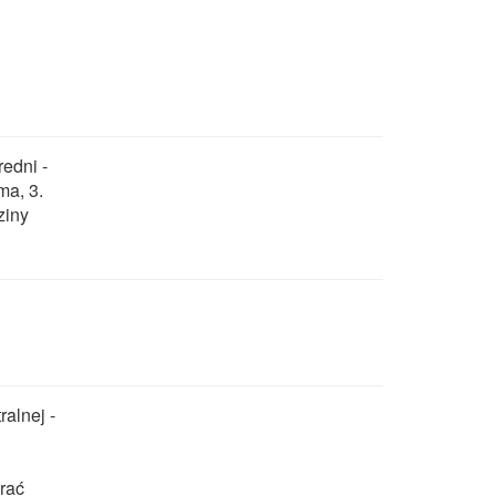
redni -
ma, 3.
ziny
ralnej -
rać