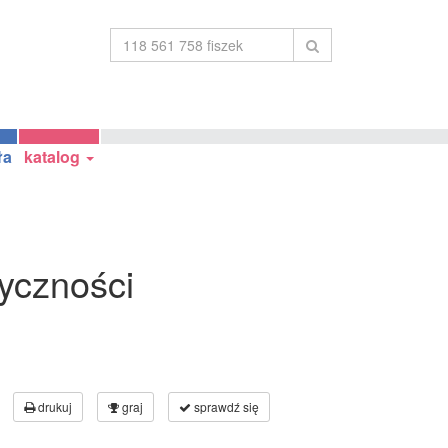
ła
katalog
yczności
drukuj
graj
sprawdź się