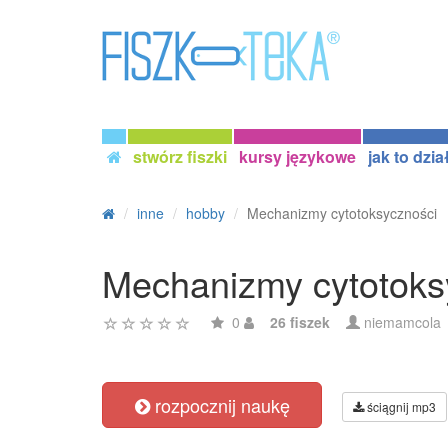
stwórz fiszki
kursy językowe
jak to dzia
inne
hobby
Mechanizmy cytotoksyczności
Mechanizmy cytotoks
0
26 fiszek
niemamcola
rozpocznij naukę
ściągnij mp3