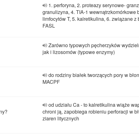
1. perforyna, 2. proteazy serynowe- granz
granulizyna, 4. TIA-1 wewnątrzkomórkowe 
limfocytów T, 5. kalretikulina, 6. związane z
FASL
Zarówno typowych pęcherzyków wydziel
jak i lizosomów (typowe enzymy)
do rodziny białek tworzących pory w bło
MACPF
od udziału Ca - to kalretikulina wiąże wa
yny?
chroni ją, zapobiega robieniu perforacji w b
ziaren litycznych