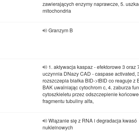
zawierających enzymy naprawcze, 5. uszk
mitochondria
Granzym B
1. aktywacja kaspaz - efektorowe 3 oraz 7
uczynnia DNazy CAD - caspase activated, 3
rozszczepia białka BID->tBID co reaguje z 
BAK uwalniając cytochrom c, 4. zaburza fun
cytoszkieletu przez odszczepienie końcow
fragmentu tubuliny alfa,
Wiązanie się z RNA i degradacja kwasó
nukleinowych