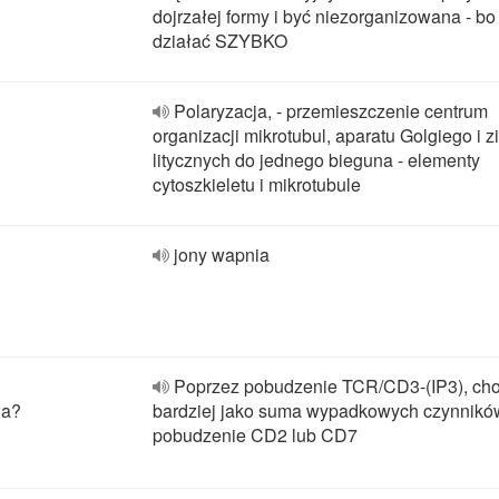
dojrzałej formy i być niezorganizowana - bo
działać SZYBKO
Polaryzacja, - przemieszczenie centrum
organizacji mikrotubul, aparatu Golgiego i z
litycznych do jednego bieguna - elementy
cytoszkieletu i mikrotubule
jony wapnia
Poprzez pobudzenie TCR/CD3-(IP3), cho
ia?
bardziej jako suma wypadkowych czynnikó
pobudzenie CD2 lub CD7