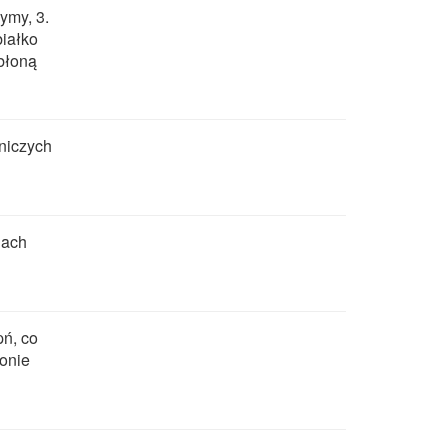
ymy, 3.
białko
 błoną
niczych
nach
pń, co
łonie