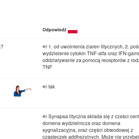
Odpowiedź
k?
1. od uwolnienia ziaren litycznych, 2. poś
wydzielenie cytokin TNF-alfa oraz IFN-gam
oddziaływanie za pomocą receptorów z rod
TNF
tak
Synapsa lityczna składa się z cześci cent
domena wydzielnicza oraz domena
sygnalizacyjna, oraz części obwodowej z
cząsteczek addhezyjnych. Może nie przybei