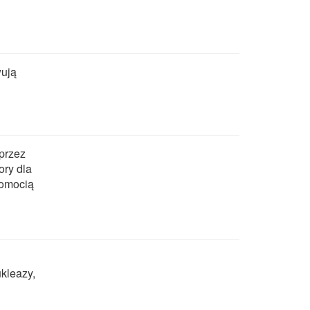
wują
przez
ory dla
pomocią
kleazy,