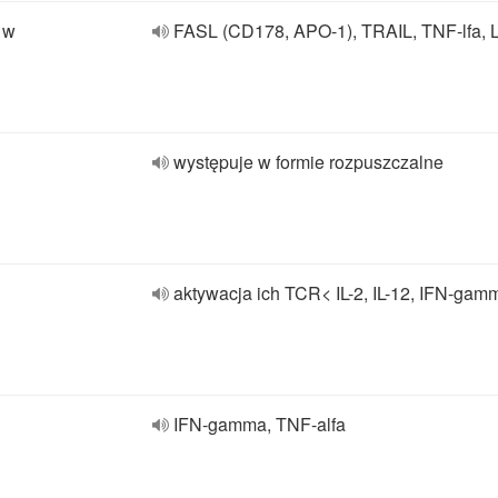
 w
FASL (CD178, APO-1), TRAIL, TNF-lfa, L
występuje w formie rozpuszczalne
aktywacja ich TCR< IL-2, IL-12, IFN-gam
IFN-gamma, TNF-alfa