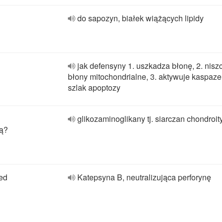
do sapozyn, białek wiążących lipidy
jak defensyny 1. uszkadza błonę, 2. nisz
błony mitochondrialne, 3. aktywuje kaspaze 
szlak apoptozy
glikozaminoglikany tj. siarczan chondroit
wą?
ed
Katepsyna B, neutralizująca perforynę