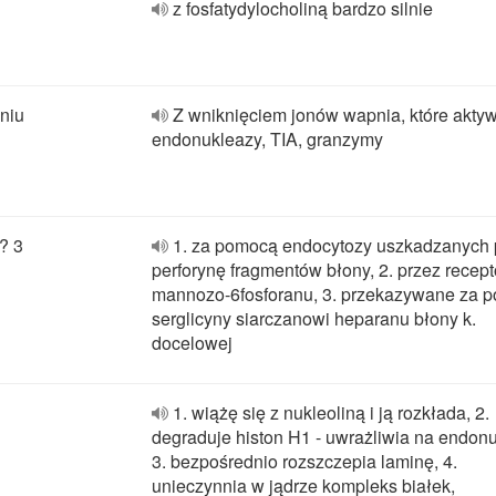
z fosfatydylocholiną bardzo silnie
niu
Z wniknięciem jonów wapnia, które akty
endonukleazy, TIA, granzymy
? 3
1. za pomocą endocytozy uszkadzanych 
perforynę fragmentów błony, 2. przez recept
mannozo-6fosforanu, 3. przekazywane za 
serglicyny siarczanowi heparanu błony k.
docelowej
1. wiążę się z nukleoliną i ją rozkłada, 2.
degraduje histon H1 - uwrażliwia na endonu
3. bezpośrednio rozszczepia laminę, 4.
unieczynnia w jądrze kompleks białek,