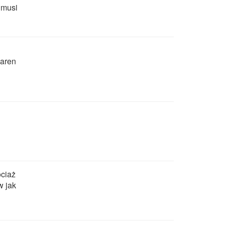
 musi
iaren
ciaż
w jak