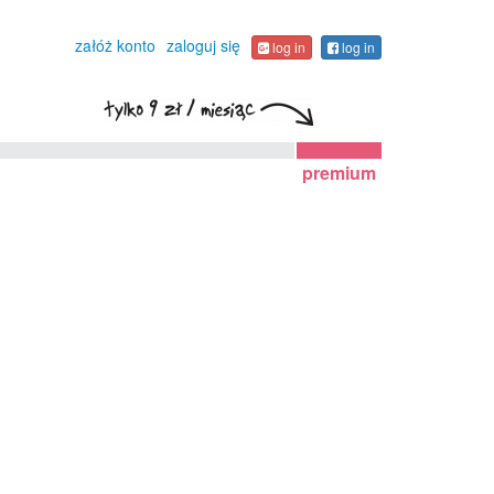
załóż konto
zaloguj się
log in
log in
premium