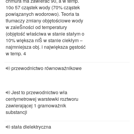
chmura ma zawierać 90, a w temp.
10o 57 cząstek wody (70% cząstek
powiązanych wodorowo). Teoria ta
tłumaczy zmiany objętościowe wody
w zaleŜności od temperatury
(objętość właściwa w stanie stałym o
10% większa niŜ w stanie ciekłym –
najmniejsza obj. i największa gęstość
w temp. 4
przewodnictwo równoważnikowe
Jest to przewodnictwo wła
centymetrowej warstewki roztworu
zawierającej 1 gramoważnik
substancji
stała dielektryczna