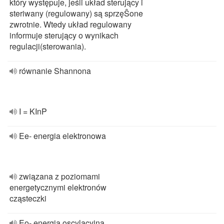
który występuje, jeśli układ sterujący i
steriwany (regulowany) są sprzęŜone
zwrotnie. Wtedy układ regulowany
informuje sterujący o wynikach
regulacji(sterowania).
równanie Shannona
I = KInP
Ee- energia elektronowa
związana z poziomami
energetycznymi elektronów
cząsteczki
Eo- energia oscylacyjna