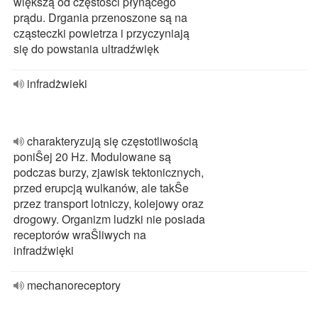
większą od częstości płynącego
prądu. Drgania przenoszone są na
cząsteczki powietrza i przyczyniają
się do powstania ultradźwięk
infradżwieki
charakteryzują się częstotliwością
poniŜej 20 Hz. Modulowane są
podczas burzy, zjawisk tektonicznych,
przed erupcją wulkanów, ale takŜe
przez transport lotniczy, kolejowy oraz
drogowy. Organizm ludzki nie posiada
receptorów wraŜliwych na
infradźwięki
mechanoreceptory