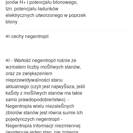
jonów H+ i potencjału błonowego,
tzn. potencjału ładunków
elektrycznych utworzonego w poprzek
błony
cechy negentropii
- Wartość negentropii rośnie ze
wzrostem liczby moŜliwych stanów,
oraz ze zwiększeniem
nieprzewidywalności stanu
aktualnego (czyli jest najwyŜsza, jeśli
kaŜdy z moŜliwych stanów ma takie
samo prawdopodobieństwo). -
Negentropia wielu niezaleŜnych
zbiorów stanów jest równa sumie ich
pojedynczych negentropii -
Negentropia informacji niezmiennej
(występuje jeden stan, nie zmienia