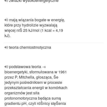
zwiazki wysokoenergetyczne
mają wiązania bogate w energię,
które przy hydrolizie wyzwalają
więcej niŜ 25 kJ/mol (1 kcal = 4,19
kJ).
teoria chemiostmotyczna
podstawowa teoria →
bioenergetyki, sformułowana w 1961
przez P. Mitchella, głosząca, Ŝe
jedynym pośrednikiem w procesie
przekształcania energii w komórkach
organizmów jest siła
protonomotoryczna będąca sumą
gradientu pH, czyli róŜnicy stęŜenia