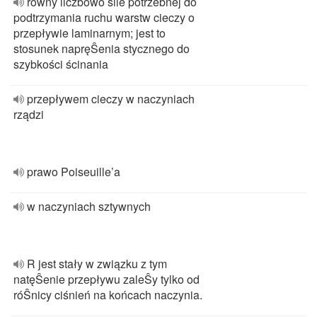
równy liczbowo sile potrzebnej do
podtrzymania ruchu warstw cieczy o
przepływie laminarnym; jest to
stosunek napręŜenia stycznego do
szybkości ścinania
przepływem cieczy w naczyniach
rządzi
prawo Poiseuille’a
w naczyniach sztywnych
R jest stały w związku z tym
natęŜenie przepływu zaleŜy tylko od
róŜnicy ciśnień na końcach naczynia.