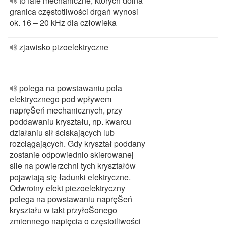
to fale mechaniczne, których dolna
granica częstotliwości drgań wynosi
ok. 16 – 20 kHz dla człowieka
zjawisko pizoelektryczne
polega na powstawaniu pola
elektrycznego pod wpływem
napręŜeń mechanicznych, przy
poddawaniu kryształu, np. kwarcu
działaniu sił ściskających lub
rozciągających. Gdy kryształ poddany
zostanie odpowiednio skierowanej
sile na powierzchni tych kryształów
pojawiają się ładunki elektryczne.
Odwrotny efekt piezoelektryczny
polega na powstawaniu napręŜeń
kryształu w takt przyłoŜonego
zmiennego napięcia o częstotliwości