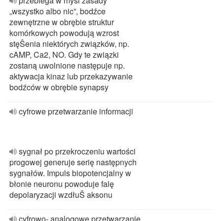
przebiega w myśl zasady
„wszystko albo nic”, bodźce
zewnętrzne w obrębie struktur
komórkowych powodują wzrost
stęŜenia niektórych związków, np.
cAMP, Ca2, NO. Gdy te związki
zostaną uwolnione następuje np.
aktywacja kinaz lub przekazywanie
bodźców w obrębie synapsy
cyfrowe przetwarzanie informacji
sygnał po przekroczeniu wartości
progowej generuje serię następnych
sygnałów. Impuls biopotencjalny w
błonie neuronu powoduje falę
depolaryzacji wzdłuŜ aksonu
cyfrowo- analogowe przetwarzanie