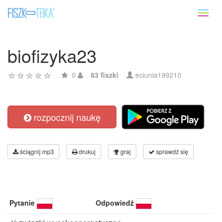
Toggl
naviga
biofizyka23
0
83 fiszki
eciunia199210
rozpocznij naukę
ściągnij mp3
drukuj
graj
sprawdź się
Pytanie
Odpowiedź