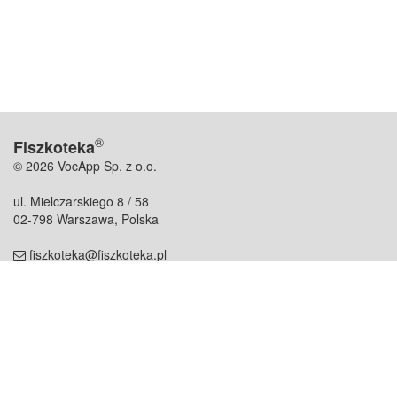
®
Fiszkoteka
© 2026 VocApp Sp. z o.o.
ul. Mielczarskiego 8 / 58
02-798 Warszawa, Polska
fiszkoteka@fiszkoteka.pl
NIP: 951 245 79 19
REGON: 369 727 696