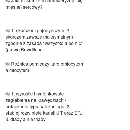
Jakim skurczem charakteryzuje się
mięsień sercowy?
1. skurczem pojedynczym, 2.
skurczem zawsze maksymalnym
zgodnie z zasada "wszystko albo nic"
(prawo Bowditcha
Różnica pomiedzy kardiomiocytem
a miocytem
1. wyrostki i rynienkowate
zagłębienia na krawędziach -
połączenia typu palczastego, 2.
słabiej rozwinięte kanaliki T oraz ER,
3. diady a nie triady