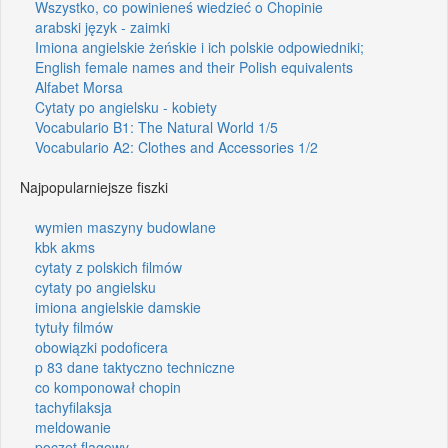
Wszystko, co powinieneś wiedzieć o Chopinie
arabski język - zaimki
Imiona angielskie żeńskie i ich polskie odpowiedniki;
English female names and their Polish equivalents
Alfabet Morsa
Cytaty po angielsku - kobiety
Vocabulario B1: The Natural World 1/5
Vocabulario A2: Clothes and Accessories 1/2
Najpopularniejsze fiszki
wymien maszyny budowlane
kbk akms
cytaty z polskich filmów
cytaty po angielsku
imiona angielskie damskie
tytuły filmów
obowiązki podoficera
p 83 dane taktyczno techniczne
co komponował chopin
tachyfilaksja
meldowanie
poczet flagowy