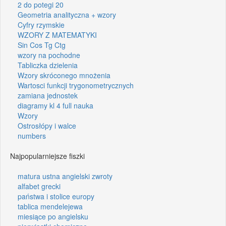
2 do potegi 20
Geometria analityczna + wzory
Cyfry rzymskie
WZORY Z MATEMATYKI
Sin Cos Tg Ctg
wzory na pochodne
Tabliczka dzielenia
Wzory skróconego mnożenia
Wartosci funkcji trygonometrycznych
zamiana jednostek
diagramy kl 4 full nauka
Wzory
Ostrosłópy i walce
numbers
Najpopularniejsze fiszki
matura ustna angielski zwroty
alfabet grecki
państwa i stolice europy
tablica mendelejewa
miesiące po angielsku