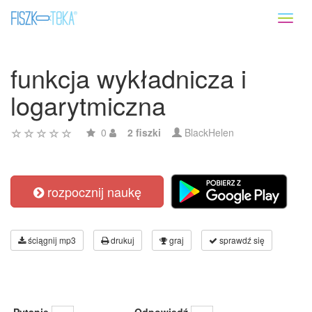
Toggl
naviga
funkcja wykładnicza i
logarytmiczna
0
2 fiszki
BlackHelen
rozpocznij naukę
ściągnij mp3
drukuj
graj
sprawdź się