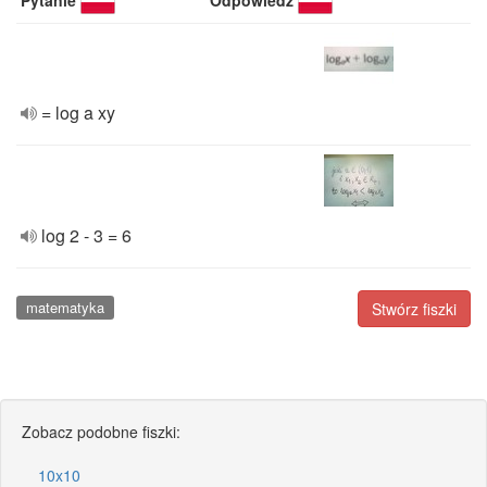
Pytanie
Odpowiedź
= log a xy
log 2 - 3 = 6
matematyka
Stwórz fiszki
Zobacz podobne fiszki:
10x10