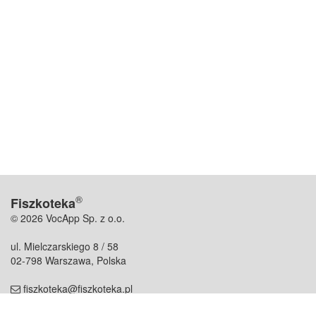
®
Fiszkoteka
© 2026 VocApp Sp. z o.o.
ul. Mielczarskiego 8 / 58
02-798 Warszawa, Polska
fiszkoteka@fiszkoteka.pl