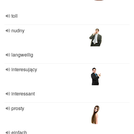
toll
nudny
langweilig
interesujący
interessant
prosty
einfach