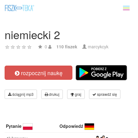
Toggl
naviga
niemiecki 2
0
110 fiszek
marcykcyk
rozpocznij naukę
ściągnij mp3
drukuj
graj
sprawdź się
Pytanie
Odpowiedź