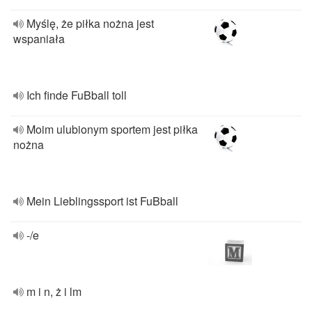
Myślę, że piłka nożna jest
wspaniała
Ich finde FuBball toll
Moim ulubionym sportem jest piłka
nożna
Mein Lieblingssport ist FuBball
-/e
m i n, ż i lm