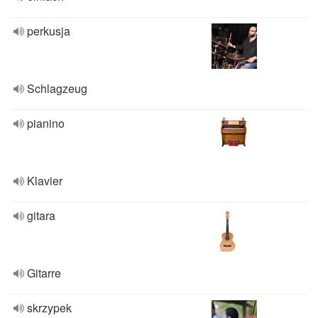
perkusja
Schlagzeug
pianino
Klavier
gitara
Gitarre
skrzypek