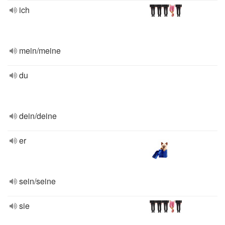
ich
mein/meine
du
dein/deine
er
sein/seine
sie