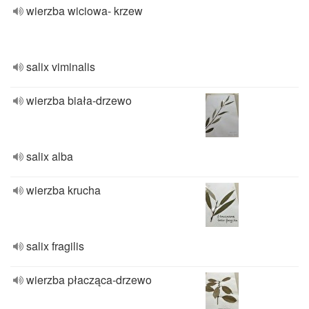
wierzba wiciowa- krzew
salix viminalis
wierzba biała-drzewo
salix alba
wierzba krucha
salix fragilis
wierzba płacząca-drzewo