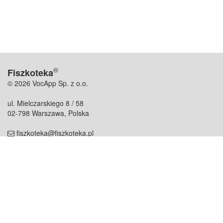
®
Fiszkoteka
© 2026 VocApp Sp. z o.o.
ul. Mielczarskiego 8 / 58
02-798 Warszawa, Polska
fiszkoteka@fiszkoteka.pl
NIP: 951 245 79 19
REGON: 369 727 696