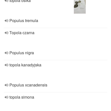
topola osika
Populus tremula
Topola czarna
Populus nigra
topola kanadyjska
Populus xcanadensis
topola simona