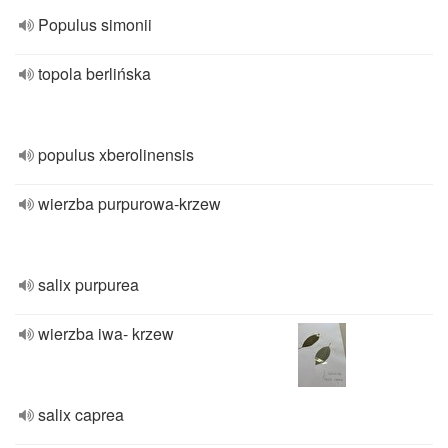
Populus simonii
topola berlińska
populus xberolinensis
wierzba purpurowa-krzew
salix purpurea
wierzba iwa- krzew
salix caprea