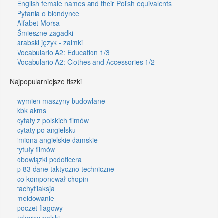
English female names and their Polish equivalents
Pytania o blondynce
Alfabet Morsa
Śmieszne zagadki
arabski język - zaimki
Vocabulario A2: Education 1/3
Vocabulario A2: Clothes and Accessories 1/2
Najpopularniejsze fiszki
wymien maszyny budowlane
kbk akms
cytaty z polskich filmów
cytaty po angielsku
imiona angielskie damskie
tytuły filmów
obowiązki podoficera
p 83 dane taktyczno techniczne
co komponował chopin
tachyfilaksja
meldowanie
poczet flagowy
rekordy polski