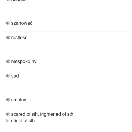
szanować
restless
niespokojny
sad
smutny
scared of sth, frightened of sth,
terrifield of sth