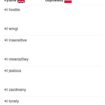
Pytanie
Odpowiedź
hostile
wrogi
insensitive
niewrażliwy
jealous
zazdrosny
lonely