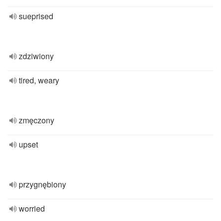
sueprised
zdziwiony
tired, weary
zmęczony
upset
przygnębiony
worried