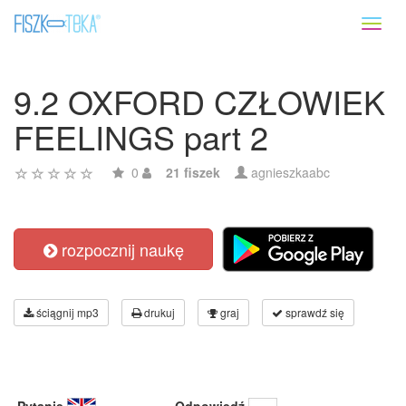
Toggl
naviga
9.2 OXFORD CZŁOWIEK
FEELINGS part 2
0
21 fiszek
agnieszkaabc
rozpocznij naukę
ściągnij mp3
drukuj
graj
sprawdź się