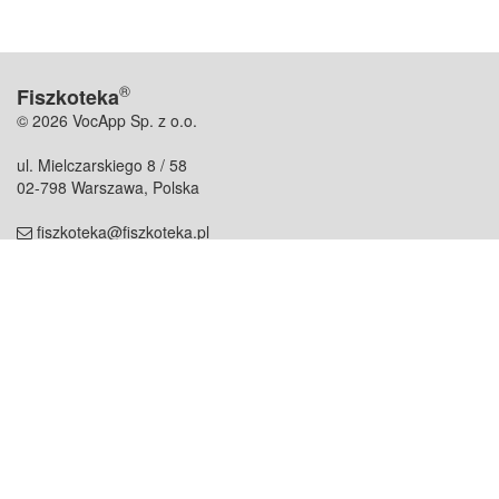
®
Fiszkoteka
© 2026 VocApp Sp. z o.o.
ul. Mielczarskiego 8 / 58
02-798 Warszawa, Polska
fiszkoteka@fiszkoteka.pl
NIP: 951 245 79 19
REGON: 369 727 696
Kontakt
O firmie