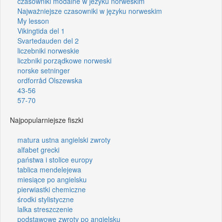
czasowniki modalne w jezyku norweskim
Najważniejsze czasowniki w języku norweskim
My lesson
Vikingtida del 1
Svartedauden del 2
liczebniki norweskie
liczbniki porządkowe norweski
norske setninger
ordforråd Olszewska
43-56
57-70
Najpopularniejsze fiszki
matura ustna angielski zwroty
alfabet grecki
państwa i stolice europy
tablica mendelejewa
miesiące po angielsku
pierwiastki chemiczne
środki stylistyczne
lalka streszczenie
podstawowe zwroty po angielsku