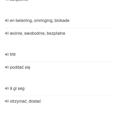
en beleiring, omringing, blokade
wolnie, swobodnie, bezpłatne
fritt
poddać się
å gi seg
otrzymać, dostać