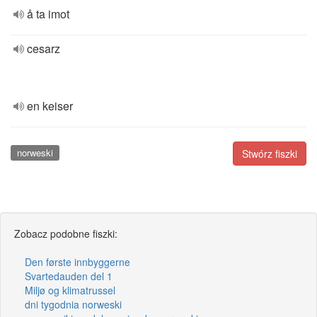
å ta imot
cesarz
en keiser
norweski
Stwórz fiszki
Zobacz podobne fiszki:
Den første innbyggerne
Svartedauden del 1
Miljø og klimatrussel
dni tygodnia norweski