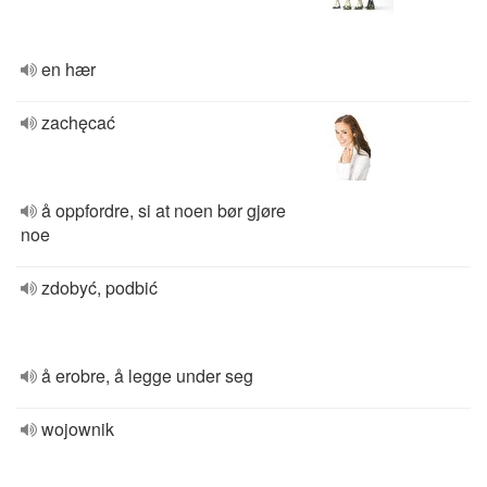
en hær
zachęcać
å oppfordre, si at noen bør gjøre
noe
zdobyć, podbić
å erobre, å legge under seg
wojownik