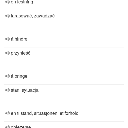
en festning
tarasować, zawadzać
å hindre
przynieść
å bringe
stan, sytuacja
en tilstand, situasjonen, et forhold
oblężenie