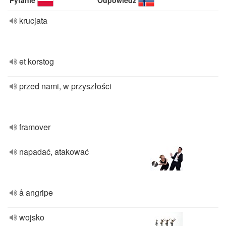
Pytanie
Odpowiedź
krucjata
et korstog
przed nami, w przyszłości
framover
napadać, atakować
å angripe
wojsko