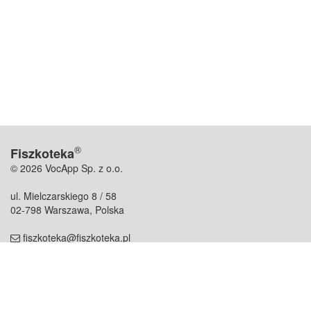
®
Fiszkoteka
© 2026 VocApp Sp. z o.o.
ul. Mielczarskiego 8 / 58
02-798 Warszawa, Polska
fiszkoteka@fiszkoteka.pl
NIP: 951 245 79 19
REGON: 369 727 696