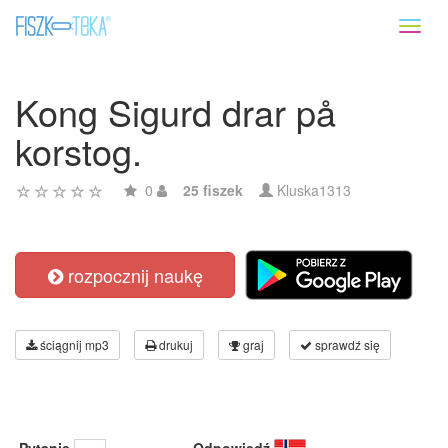
Toggl
naviga
Kong Sigurd drar på
korstog.
0
25 fiszek
Kluska1313
rozpocznij naukę
ściągnij mp3
drukuj
graj
sprawdź się