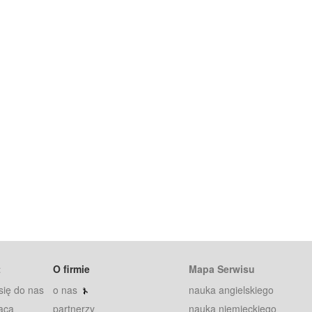
t
O firmie
Mapa Serwisu
się do nas
o nas
nauka angielskiego
aca
partnerzy
nauka niemieckiego