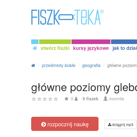
stwórz fiszki
kursy językowe
jak to dzia
przedmioty ścisłe
geografia
główne poziom
główne poziomy gle
0
9 fiszek
monniia
rozpocznij naukę
ściągnij mp3