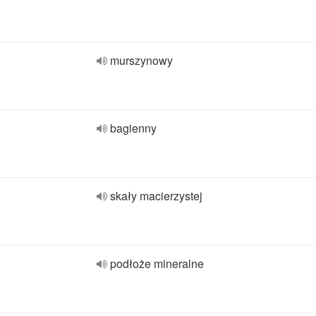
murszynowy
bagienny
skały macierzystej
podłoże mineralne