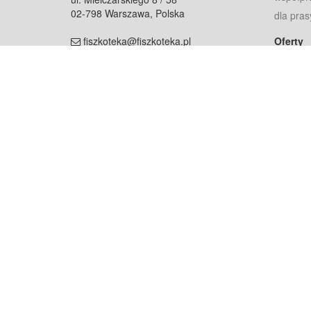
02-798 Warszawa, Polska
dla pras
fiszkoteka@fiszkoteka.pl
Oferty
dla rodz
NIP: 951 245 79 19
dla kore
REGON: 369 727 696
Pomoc
Najczęst
Projekt współf
Rozwój.
Dowied