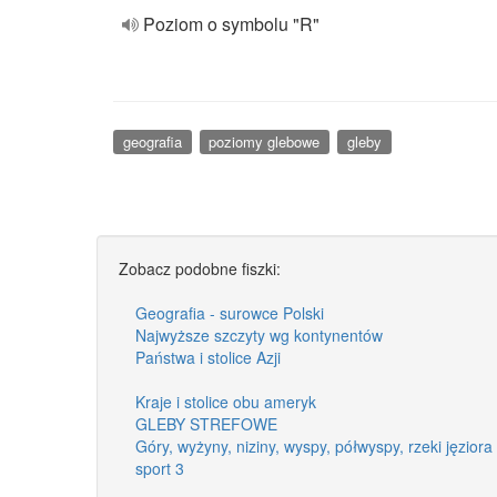
Poziom o symbolu "R"
geografia
poziomy glebowe
gleby
Zobacz podobne fiszki:
Geografia - surowce Polski
Najwyższe szczyty wg kontynentów
Państwa i stolice Azji
Kraje i stolice obu ameryk
GLEBY STREFOWE
Góry, wyżyny, niziny, wyspy, półwyspy, rzeki jęzior
sport 3