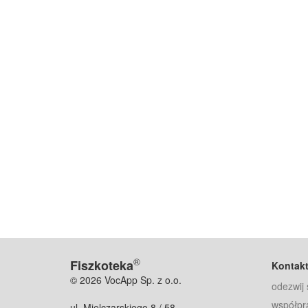
®
Fiszkoteka
Kontak
© 2026 VocApp Sp. z o.o.
odezwij 
współpr
ul. Mielczarskiego 8 / 58