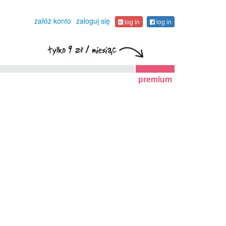
załóż konto
zaloguj się
log in
log in
premium