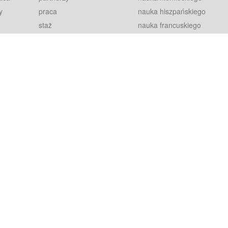
y
praca
nauka hiszpańskiego
staż
nauka francuskiego
blog
nauka rosyjskiego
in
2000+ opinii
nauka norweskiego
petytorów
nauka szwedzkiego
Warunki
fiszki
100% gwarancja
sze pytania
najnowsze lekcje
regulamin
Extra
prywatność i ciasteczka
RODO
plugin
inansowany przez Unię Europejską ze środków Europejskiego Funduszu Rozwoju Regionalnego w ramach Programu Operacyjnego Int
z się więcej.