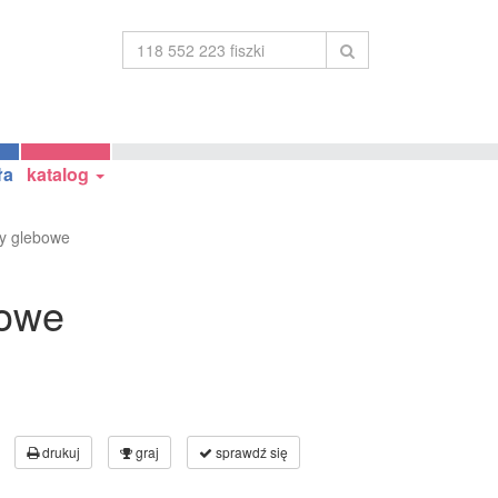
ła
katalog
y glebowe
bowe
drukuj
graj
sprawdź się