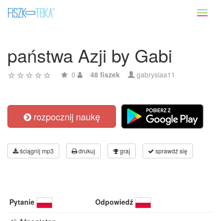
Toggl
naviga
państwa Azji by Gabi
0
48 fiszek
gabrysiaa11
rozpocznij naukę
ściągnij mp3
drukuj
graj
sprawdź się
Pytanie
Odpowiedź