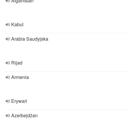
Afganistan
Kabul
Arabia Saudyjska
Rijad
Armenia
Erywań
Azerbejdżan