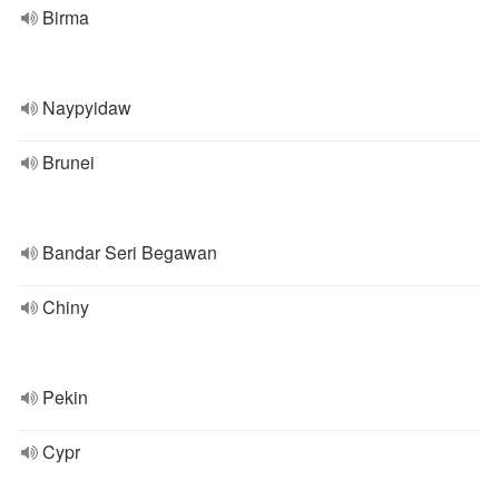
Birma
Naypyidaw
Brunei
Bandar Seri Begawan
Chiny
Pekin
Cypr