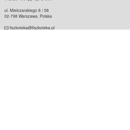
ul. Mielczarskiego 8 / 58
02-798 Warszawa, Polska
fiszkoteka@fiszkoteka.pl
NIP: 951 245 79 19
REGON: 369 727 696
Kontakt
O firmie
odezwij się do nas
o nas
współpraca
partnerzy
dla prasy
praca
staż
Oferty