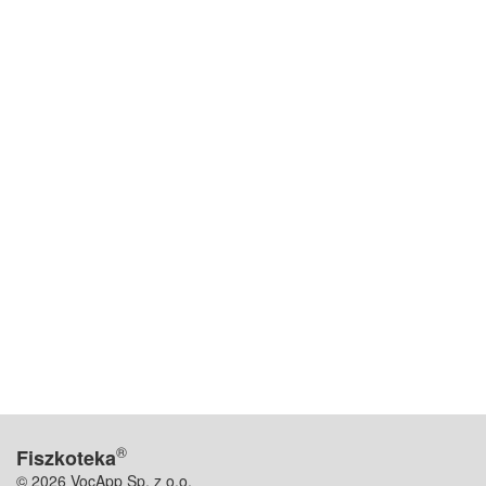
®
Fiszkoteka
© 2026 VocApp Sp. z o.o.