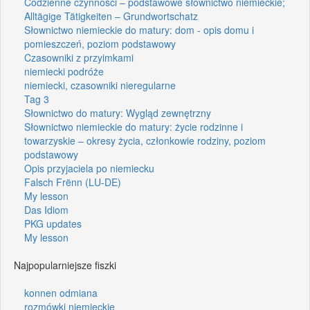
Codzienne czynności – podstawowe słownictwo niemieckie;
Alltägige Tätigkeiten – Grundwortschatz
Słownictwo niemieckie do matury: dom - opis domu i
pomieszczeń, poziom podstawowy
Czasowniki z przyimkami
niemiecki podróże
niemiecki, czasowniki nieregularne
Tag 3
Słownictwo do matury: Wygląd zewnętrzny
Słownictwo niemieckie do matury: życie rodzinne i
towarzyskie – okresy życia, członkowie rodziny, poziom
podstawowy
Opis przyjaciela po niemiecku
Falsch Frënn (LU-DE)
My lesson
Das Idiom
PKG updates
My lesson
Najpopularniejsze fiszki
konnen odmiana
rozmówki niemieckie