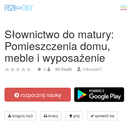
Toggl
naviga
Słownictwo do matury:
Pomieszczenia domu,
meble i wyposażenie
0
93 fiszki
mikusss07
rozpocznij naukę
ściągnij mp3
drukuj
graj
sprawdź się