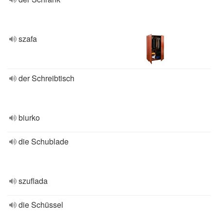
szafa
der Schreibtisch
biurko
die Schublade
szuflada
die Schüssel