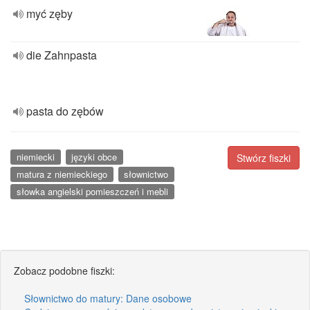
myć zęby
die Zahnpasta
pasta do zębów
niemiecki
języki obce
Stwórz fiszki
matura z niemieckiego
słownictwo
słowka angielski pomieszczeń i mebli
Zobacz podobne fiszki:
Słownictwo do matury: Dane osobowe