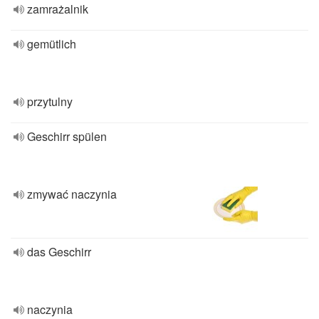
zamrażalnik
gemütlich
przytulny
Geschirr spülen
zmywać naczynia
das Geschirr
naczynia