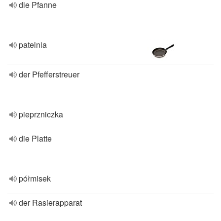
die Pfanne
patelnia
der Pfefferstreuer
pieprzniczka
die Platte
półmisek
der Rasierapparat