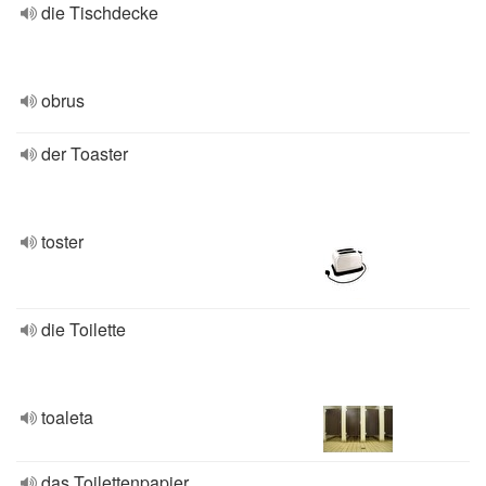
die Tischdecke
obrus
der Toaster
toster
die Toilette
toaleta
das Toilettenpapier