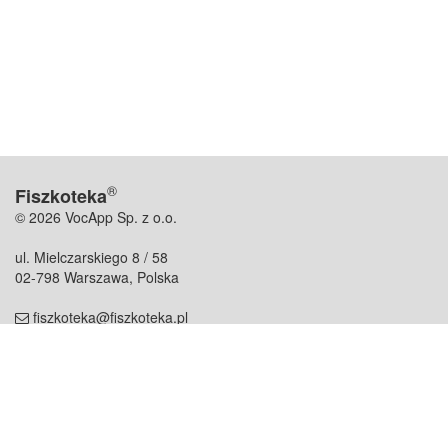
®
Fiszkoteka
© 2026 VocApp Sp. z o.o.
ul. Mielczarskiego 8 / 58
02-798 Warszawa, Polska
fiszkoteka@fiszkoteka.pl
NIP: 951 245 79 19
REGON: 369 727 696