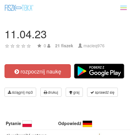
Toggl
naviga
11.04.23
0
21 fiszek
macieq976
rozpocznij naukę
ściągnij mp3
drukuj
graj
sprawdź się
Pytanie
Odpowiedź