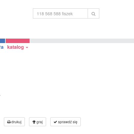
ła
katalog
7
drukuj
graj
sprawdź się