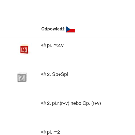
Odpowiedź
pi. r^2.v
2. Sp+Spl
2. pi.r.(r+v) nebo Op. (r+v)
pi. r^2