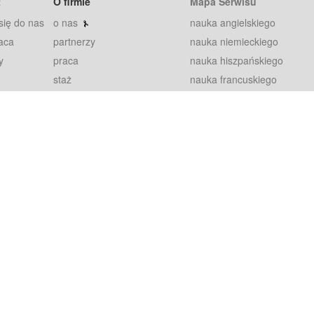
t
O firmie
Mapa Serwisu
się do nas
o nas
nauka angielskiego
aca
partnerzy
nauka niemieckiego
y
praca
nauka hiszpańskiego
staż
nauka francuskiego
blog
nauka rosyjskiego
in
2000+ opinii
nauka norweskiego
petytorów
nauka szwedzkiego
Warunki
fiszki
100% gwarancja
sze pytania
najnowsze lekcje
regulamin
Extra
prywatność i ciasteczka
RODO
plugin
inansowany przez Unię Europejską ze środków Europejskiego Funduszu Rozwoju Regionalnego w ramach Programu Operacyjnego Int