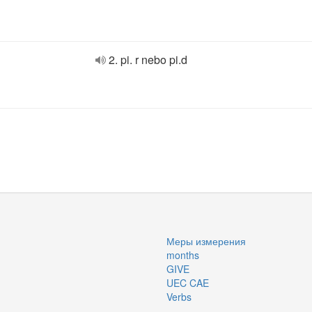
2. pi. r nebo pi.d
Меры измерения
months
GIVE
UEC CAE
Verbs