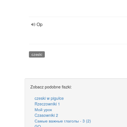
Op
czeski
Zobacz podobne fiszki:
czeski w pigułce
Rzeczowniki 1
Мой урок
Czasowniki 2
Самые важные глаголы - 3 (2)
GO