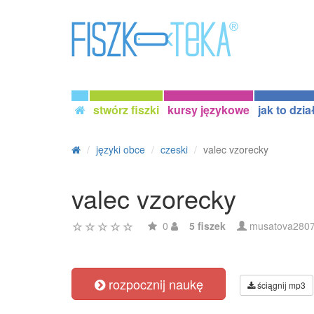
stwórz fiszki
kursy językowe
jak to dzia
języki obce
czeski
valec vzorecky
valec vzorecky
0
5 fiszek
musatova280
rozpocznij naukę
ściągnij mp3