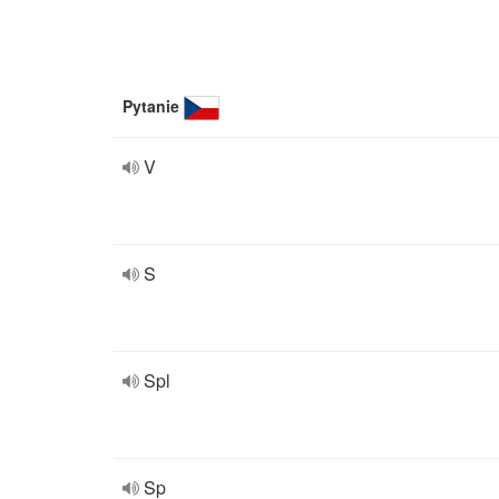
Pytanie
V
S
Spl
Sp