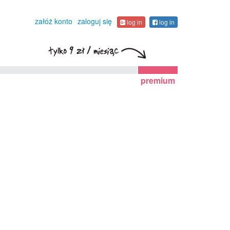
załóż konto
zaloguj się
log in
log in
premium