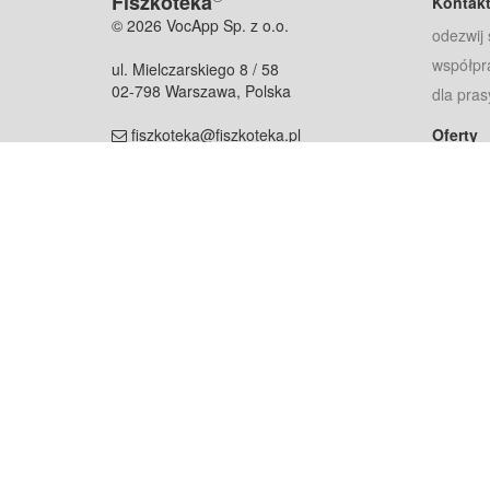
Fiszkoteka
Kontak
© 2026 VocApp Sp. z o.o.
odezwij 
współpr
ul. Mielczarskiego 8 / 58
02-798 Warszawa, Polska
dla pras
fiszkoteka@fiszkoteka.pl
Oferty
dla rodz
NIP: 951 245 79 19
dla kore
REGON: 369 727 696
Pomoc
Najczęst
Projekt współf