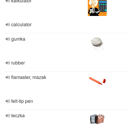
kalkulator
calculator
gumka
rubber
flamaster, mazak
felt-tip pen
teczka