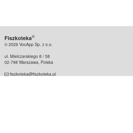
®
Fiszkoteka
© 2026 VocApp Sp. z o.o.
ul. Mielczarskiego 8 / 58
02-798 Warszawa, Polska
fiszkoteka@fiszkoteka.pl
NIP: 951 245 79 19
REGON: 369 727 696