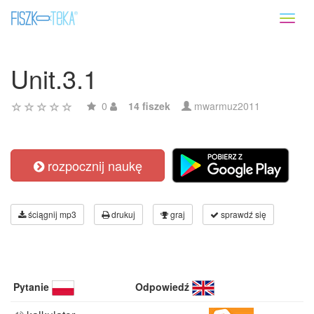
Toggl
naviga
Unit.3.1
0
14 fiszek
mwarmuz2011
rozpocznij naukę
ściągnij mp3
drukuj
graj
sprawdź się
Pytanie
Odpowiedź