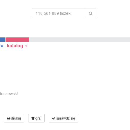
ła
katalog
atuszewski
drukuj
graj
sprawdź się