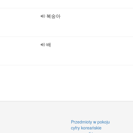
복숭아
배
Przedmioty w pokoju
cyfry koreańskie