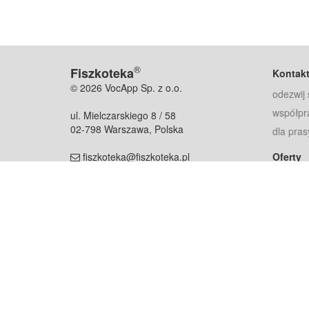
®
Fiszkoteka
Kontak
© 2026 VocApp Sp. z o.o.
odezwij 
współpr
ul. Mielczarskiego 8 / 58
02-798 Warszawa, Polska
dla pras
fiszkoteka@fiszkoteka.pl
Oferty
dla rodz
NIP: 951 245 79 19
dla kore
REGON: 369 727 696
Pomoc
Najczęst