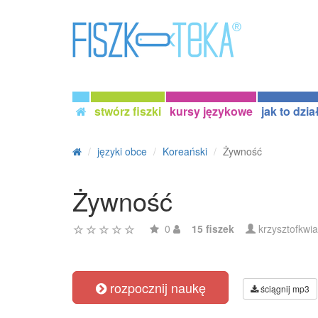
stwórz fiszki
kursy językowe
jak to dzia
języki obce
Koreański
Żywność
Żywność
0
15 fiszek
krzysztofkwi
rozpocznij naukę
ściągnij mp3