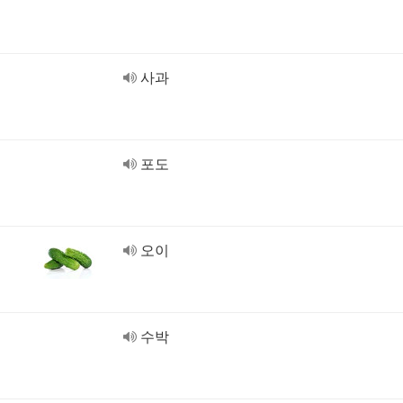
사과
포도
오이
수박