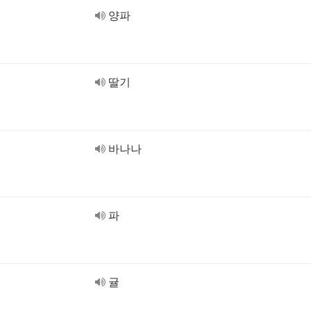
양파
딸기
바나나
파
귤