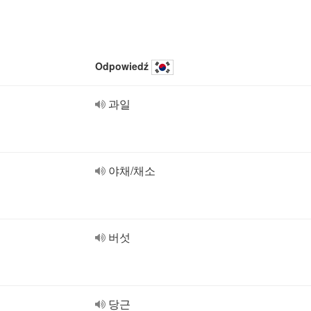
Odpowiedź
과일
야채/채소
버섯
당근