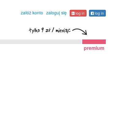
załóż konto
zaloguj się
log in
log in
premium