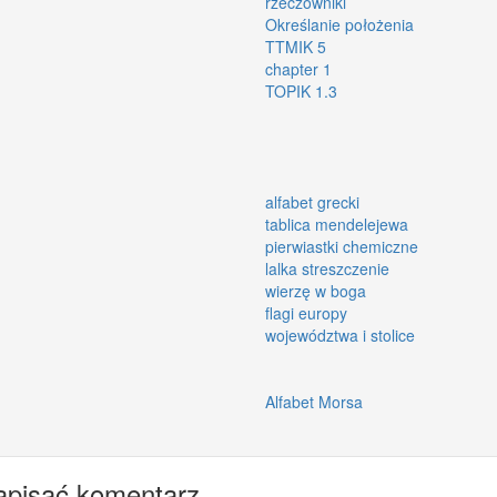
rzeczowniki
Określanie położenia
TTMIK 5
chapter 1
TOPIK 1.3
alfabet grecki
tablica mendelejewa
pierwiastki chemiczne
lalka streszczenie
wierzę w boga
flagi europy
województwa i stolice
Alfabet Morsa
apisać komentarz.