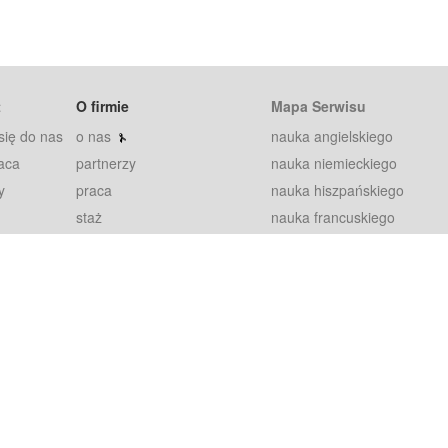
t
O firmie
Mapa Serwisu
się do nas
o nas
nauka angielskiego
aca
partnerzy
nauka niemieckiego
y
praca
nauka hiszpańskiego
staż
nauka francuskiego
blog
nauka rosyjskiego
in
2000+ opinii
nauka norweskiego
petytorów
nauka szwedzkiego
Warunki
fiszki
100% gwarancja
sze pytania
najnowsze lekcje
regulamin
Extra
prywatność i ciasteczka
RODO
plugin