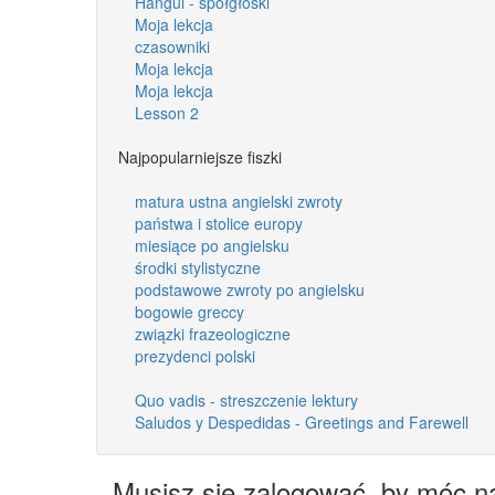
Hangul - spółgłoski
Moja lekcja
czasowniki
Moja lekcja
Moja lekcja
Lesson 2
Najpopularniejsze fiszki
matura ustna angielski zwroty
państwa i stolice europy
miesiące po angielsku
środki stylistyczne
podstawowe zwroty po angielsku
bogowie greccy
związki frazeologiczne
prezydenci polski
Quo vadis - streszczenie lektury
Saludos y Despedidas - Greetings and Farewell
Musisz się zalogować, by móc n