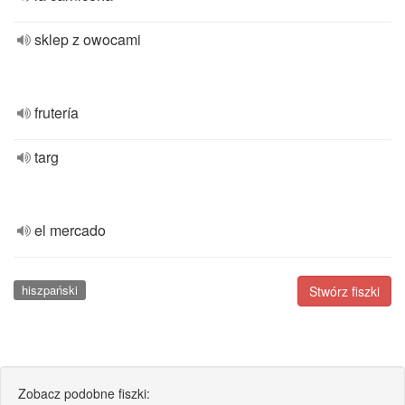
sklep z owocami
frutería
targ
el mercado
hiszpański
Stwórz fiszki
Zobacz podobne fiszki: