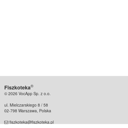
®
Fiszkoteka
© 2026 VocApp Sp. z o.o.
ul. Mielczarskiego 8 / 58
02-798 Warszawa, Polska
fiszkoteka@fiszkoteka.pl