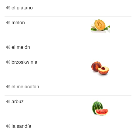
el plátano
melon
el melón
brzoskwinia
el melocotón
arbuz
la sandía