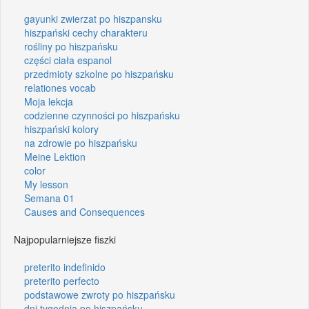
gayunki zwierzat po hiszpansku
hiszpański cechy charakteru
rośliny po hiszpańsku
części ciała espanol
przedmioty szkolne po hiszpańsku
relationes vocab
Moja lekcja
codzienne czynności po hiszpańsku
hiszpański kolory
na zdrowie po hiszpańsku
Meine Lektion
color
My lesson
Semana 01
Causes and Consequences
Najpopularniejsze fiszki
preterito indefinido
preterito perfecto
podstawowe zwroty po hiszpańsku
dni tygodnia po hiszpańsku