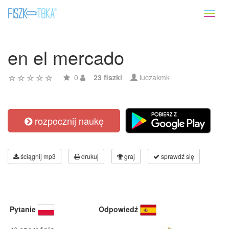
Toggl
naviga
en el mercado
0
23 fiszki
luczakmk
rozpocznij naukę
ściągnij mp3
drukuj
graj
sprawdź się
Pytanie
Odpowiedź