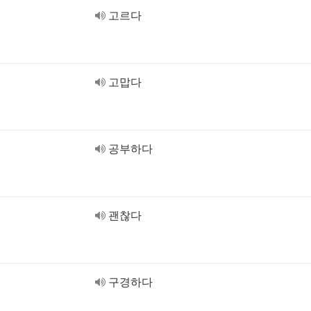
고르다
고맙다
공부하다
괜찮다
구경하다