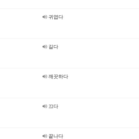
귀엽다
길다
깨끗하다
끄다
끝나다