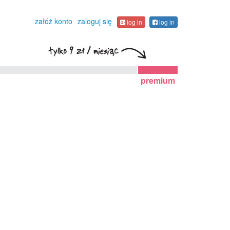
załóż konto
zaloguj się
log in
log in
premium