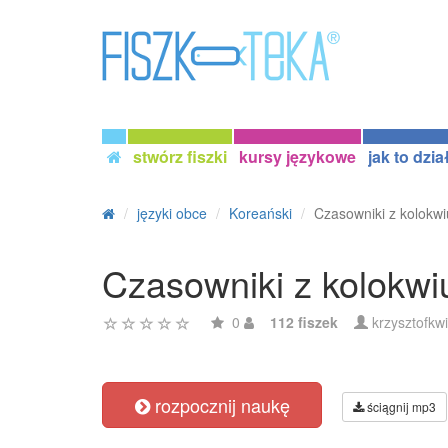
stwórz fiszki
kursy językowe
jak to dzia
języki obce
Koreański
Czasowniki z kolokw
Czasowniki z kolokw
0
112 fiszek
krzysztofkw
rozpocznij naukę
ściągnij mp3