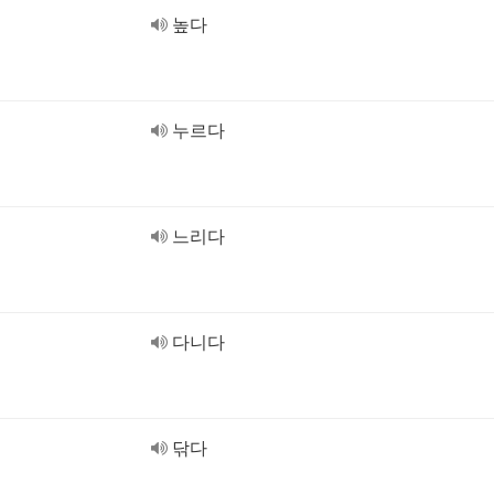
높다
누르다
느리다
다니다
닦다