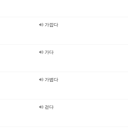
가깝다
가다
가볍다
걷다