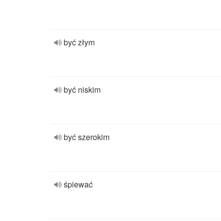
być złym
być niskim
być szerokim
śpiewać