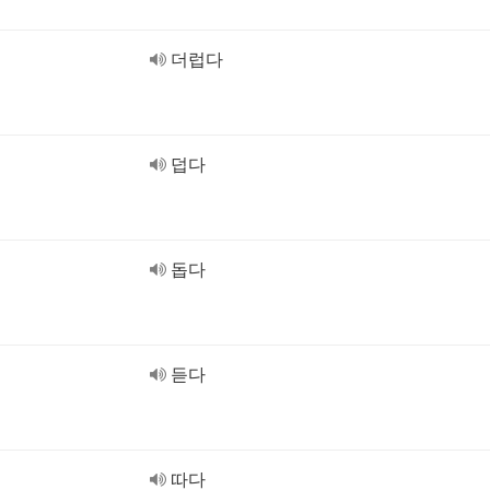
더럽다
덥다
돕다
듣다
따다