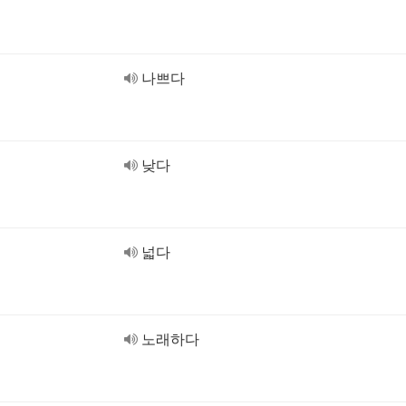
나쁘다
낮다
넓다
노래하다