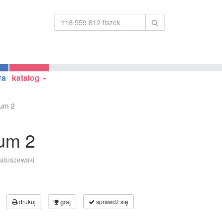
ła
katalog
ium 2
ium 2
iatuszewski
drukuj
graj
sprawdź się