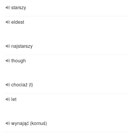
starszy
eldest
najstarszy
though
chociaż (t)
let
wynająć (komuś)