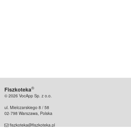
®
Fiszkoteka
© 2026 VocApp Sp. z o.o.
ul. Mielczarskiego 8 / 58
02-798 Warszawa, Polska
fiszkoteka@fiszkoteka.pl