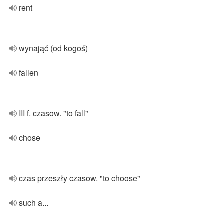
rent
wynająć (od kogoś)
fallen
III f. czasow. "to fall"
chose
czas przeszły czasow. "to choose"
such a...