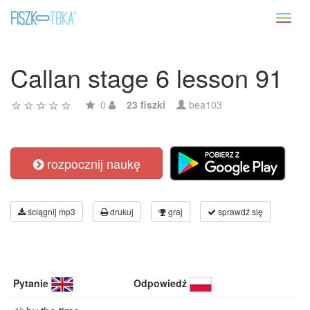
Toggl
naviga
Callan stage 6 lesson 91
0
23 fiszki
bea103
rozpocznij naukę
ściągnij mp3
drukuj
graj
sprawdź się
Pytanie
Odpowiedź