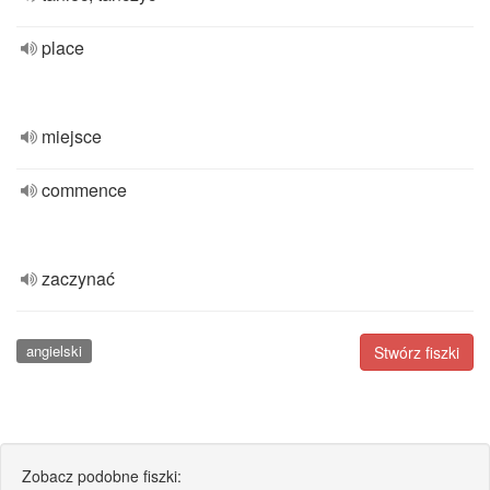
place
miejsce
commence
zaczynać
angielski
Stwórz fiszki
Zobacz podobne fiszki: