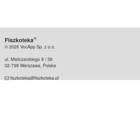
®
Fiszkoteka
© 2026 VocApp Sp. z o.o.
ul. Mielczarskiego 8 / 58
02-798 Warszawa, Polska
fiszkoteka@fiszkoteka.pl
NIP: 951 245 79 19
REGON: 369 727 696