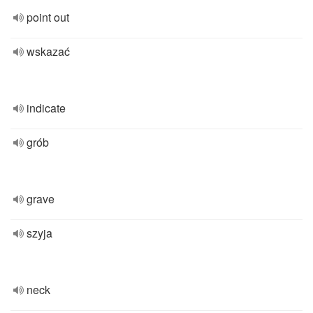
point out
wskazać
indicate
grób
grave
szyja
neck