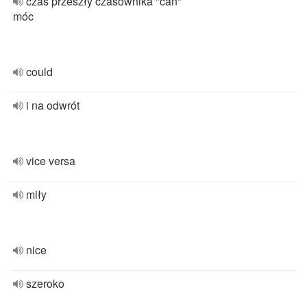
czas przeszły czasownika "can"
móc
could
i na odwrót
vice versa
miły
nice
szeroko