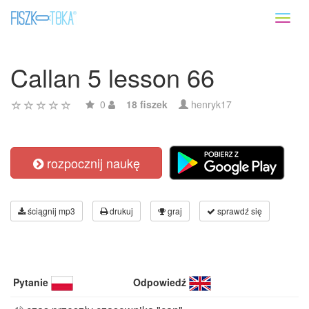
Toggl
naviga
Callan 5 lesson 66
0
18 fiszek
henryk17
rozpocznij naukę
ściągnij mp3
drukuj
graj
sprawdź się
Pytanie
Odpowiedź