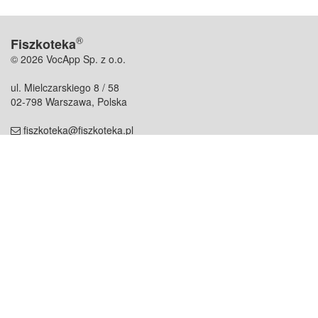
®
Fiszkoteka
© 2026 VocApp Sp. z o.o.
ul. Mielczarskiego 8 / 58
02-798 Warszawa, Polska
fiszkoteka@fiszkoteka.pl
NIP: 951 245 79 19
REGON: 369 727 696
Kontakt
O firmie
odezwij się do nas
o nas