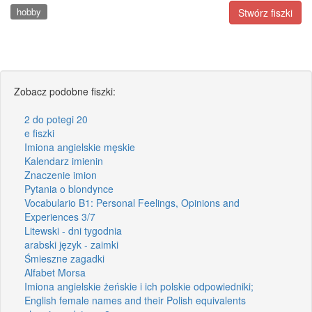
hobby
Stwórz fiszki
Zobacz podobne fiszki:
2 do potegi 20
e fiszki
Imiona angielskie męskie
Kalendarz imienin
Znaczenie imion
Pytania o blondynce
Vocabulario B1: Personal Feelings, Opinions and
Experiences 3/7
Litewski - dni tygodnia
arabski język - zaimki
Śmieszne zagadki
Alfabet Morsa
Imiona angielskie żeńskie i ich polskie odpowiedniki;
English female names and their Polish equivalents