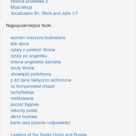
chemia podstawa 2
Moja lekcja
Vocabulario B1: Work and Jobs 1/7
Najpopularniejsze fiszki
wymien maszyny budowlane
kbk akms
cytaty z polskich filmów
cytaty po angielsku
imiona angielskie damskie
tytuły filmów
obowiązki podoficera
p 83 dane taktyczno techniczne
co komponował chopin
tachyfilaksja
meldowanie
poczet flagowy
rekordy polski
akms budowa
karta cscs pytania i odpowiedzi
Leaders of the Soviet Union and Russia