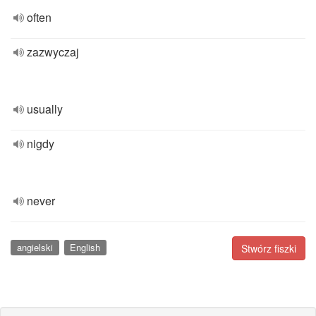
often
zazwyczaj
usually
nigdy
never
angielski
English
Stwórz fiszki