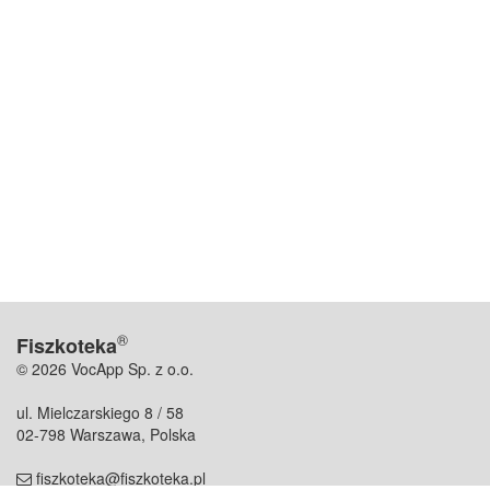
®
Fiszkoteka
© 2026 VocApp Sp. z o.o.
ul. Mielczarskiego 8 / 58
02-798 Warszawa, Polska
fiszkoteka@fiszkoteka.pl