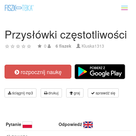
Toggl
naviga
Przysłówki częstotliwości
0
6 fiszek
Kluska1313
rozpocznij naukę
ściągnij mp3
drukuj
graj
sprawdź się
Pytanie
Odpowiedź