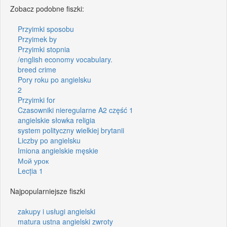
Zobacz podobne fiszki:
Przyimki sposobu
Przyimek by
Przyimki stopnia
/english economy vocabulary.
breed crime
Pory roku po angielsku
2
Przyimki for
Czasowniki nieregularne A2 część 1
angielskie słowka religia
system polityczny wielkiej brytanii
Liczby po angielsku
Imiona angielskie męskie
Мой урок
Lecția 1
Najpopularniejsze fiszki
zakupy i usługi angielski
matura ustna angielski zwroty