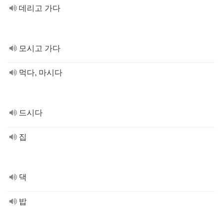
데리고 가다
모시고 가다
먹다, 마시다
드시다
집
댁
밥