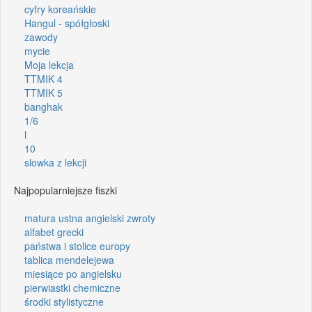
cyfry koreańskie
Hangul - spółgłoski
zawody
mycie
Moja lekcja
TTMIK 4
TTMIK 5
banghak
1/6
l
10
slowka z lekcji
Najpopularniejsze fiszki
matura ustna angielski zwroty
alfabet grecki
państwa i stolice europy
tablica mendelejewa
miesiące po angielsku
pierwiastki chemiczne
środki stylistyczne