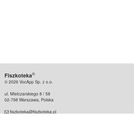
®
Fiszkoteka
© 2026 VocApp Sp. z o.o.
ul. Mielczarskiego 8 / 58
02-798 Warszawa, Polska
fiszkoteka@fiszkoteka.pl
NIP: 951 245 79 19
REGON: 369 727 696