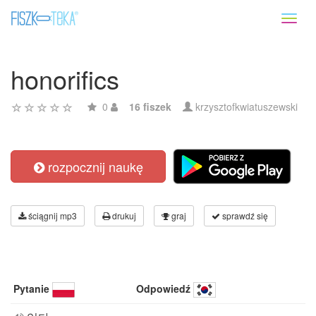
Toggl
naviga
honorifics
0
16 fiszek
krzysztofkwiatuszewski
rozpocznij naukę
ściągnij mp3
drukuj
graj
sprawdź się
Pytanie
Odpowiedź