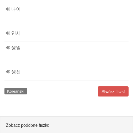
나이
연세
생일
생신
Koreański
Stwórz fiszki
Zobacz podobne fiszki: