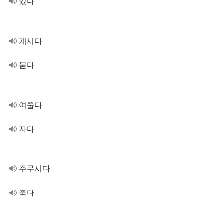
있다
계시다
묻다
여쭙다
자다
주무시다
죽다