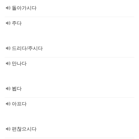
돌아가시다
주다
드리다/주시다
만나다
뵙다
아프다
편찮으시다