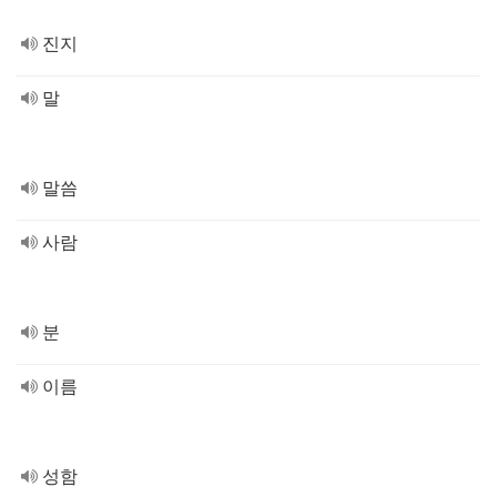
진지
말
말씀
사람
분
이름
성함