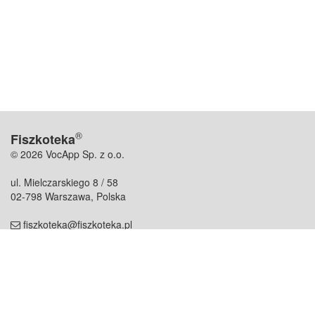
®
Fiszkoteka
© 2026 VocApp Sp. z o.o.
ul. Mielczarskiego 8 / 58
02-798 Warszawa, Polska
fiszkoteka@fiszkoteka.pl
NIP: 951 245 79 19
REGON: 369 727 696