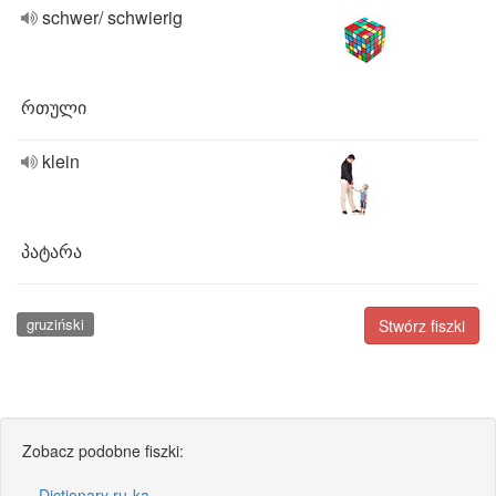
schwer/ schwierig
რთული
klein
პატარა
gruziński
Stwórz fiszki
Zobacz podobne fiszki:
Dictionary ru-ka