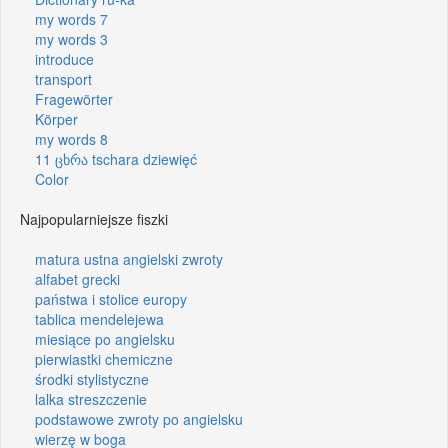
my words 7
my words 3
introduce
transport
Fragewörter
Körper
my words 8
11 ცხრა tschara dziewięć
Color
Najpopularniejsze fiszki
matura ustna angielski zwroty
alfabet grecki
państwa i stolice europy
tablica mendelejewa
miesiące po angielsku
pierwiastki chemiczne
środki stylistyczne
lalka streszczenie
podstawowe zwroty po angielsku
wierzę w boga