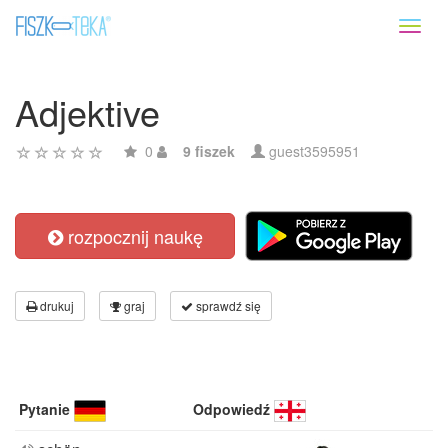
Toggl
naviga
Adjektive
0
9 fiszek
guest3595951
rozpocznij naukę
drukuj
graj
sprawdź się
Pytanie
Odpowiedź