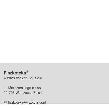
®
Fiszkoteka
© 2026 VocApp Sp. z o.o.
ul. Mielczarskiego 8 / 58
02-798 Warszawa, Polska
fiszkoteka@fiszkoteka.pl