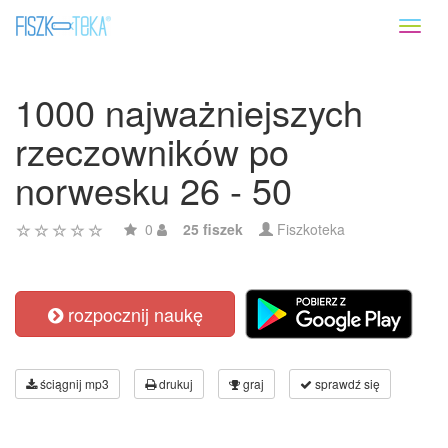
Toggl
naviga
1000 najważniejszych
rzeczowników po
norwesku 26 - 50
0
25 fiszek
Fiszkoteka
rozpocznij naukę
ściągnij mp3
drukuj
graj
sprawdź się