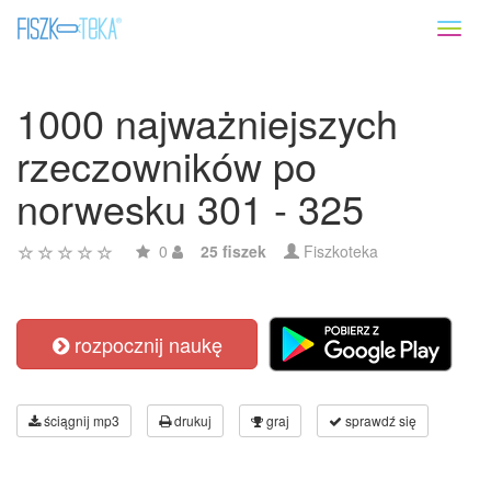
Toggl
naviga
1000 najważniejszych
rzeczowników po
norwesku 301 - 325
0
25 fiszek
Fiszkoteka
rozpocznij naukę
ściągnij mp3
drukuj
graj
sprawdź się