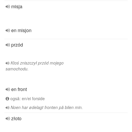
misja
en misjon
przód
Ktoś zniszczył przód mojego
samochodu.
en front
også: en/ei forside
Noen har ødelagt fronten på bilen min.
złoto