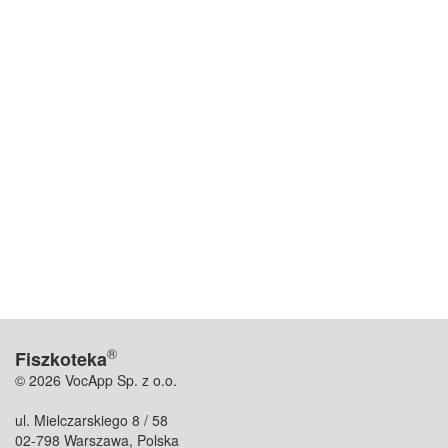
®
Fiszkoteka
© 2026 VocApp Sp. z o.o.
ul. Mielczarskiego 8 / 58
02-798 Warszawa, Polska