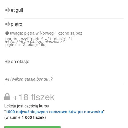
et gull
piętro
uwaga: piętra w Norwegii liczone są bez
parteru, czyli "parter" = "1. etasje", "1.
Na którym piętrze mieszkasz?
piętro" = "2. etasje" itd.
en etasje
Hvilken etasje bor du i?
+18 fiszek
Lekcja jest częścią kursu
"
1000 najważniejszych rzeczowników po norwesku
"
(w sumie
1 000 fiszek
)