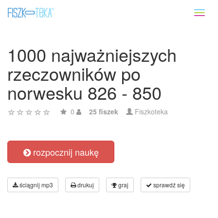
Toggl
naviga
1000 najważniejszych
rzeczowników po
norwesku 826 - 850
0
25 fiszek
Fiszkoteka
rozpocznij naukę
ściągnij mp3
drukuj
graj
sprawdź się