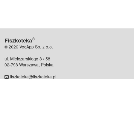
®
Fiszkoteka
© 2026 VocApp Sp. z o.o.
ul. Mielczarskiego 8 / 58
02-798 Warszawa, Polska
fiszkoteka@fiszkoteka.pl
NIP: 951 245 79 19
REGON: 369 727 696