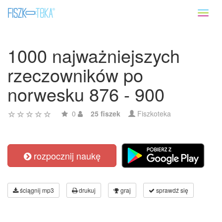
Toggl
naviga
1000 najważniejszych
rzeczowników po
norwesku 876 - 900
0
25 fiszek
Fiszkoteka
rozpocznij naukę
ściągnij mp3
drukuj
graj
sprawdź się