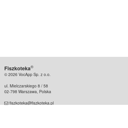
®
Fiszkoteka
© 2026 VocApp Sp. z o.o.
ul. Mielczarskiego 8 / 58
02-798 Warszawa, Polska
fiszkoteka@fiszkoteka.pl
NIP: 951 245 79 19
REGON: 369 727 696