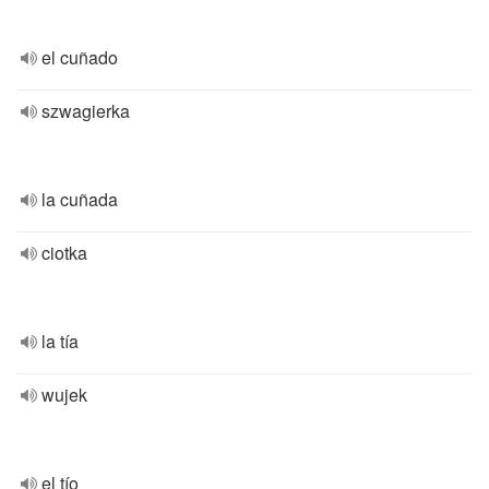
el cuñado
szwagierka
la cuñada
ciotka
la tía
wujek
el tío