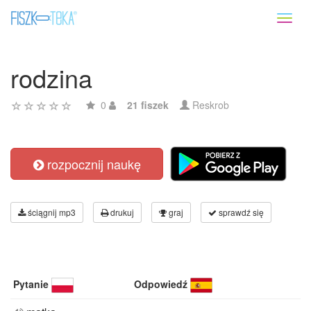
Toggl
naviga
rodzina
0
21 fiszek
Reskrob
rozpocznij naukę
ściągnij mp3
drukuj
graj
sprawdź się
Pytanie
Odpowiedź