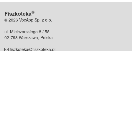
®
Fiszkoteka
© 2026 VocApp Sp. z o.o.
ul. Mielczarskiego 8 / 58
02-798 Warszawa, Polska
fiszkoteka@fiszkoteka.pl
NIP: 951 245 79 19
REGON: 369 727 696
Kontakt
O firmie
odezwij się do nas
o nas