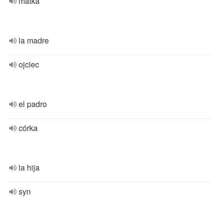
matka
la madre
ojciec
el padro
córka
la hija
syn