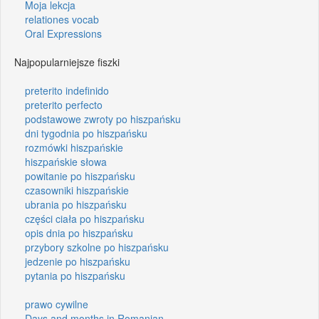
Moja lekcja
relationes vocab
Oral Expressions
Najpopularniejsze fiszki
preterito indefinido
preterito perfecto
podstawowe zwroty po hiszpańsku
dni tygodnia po hiszpańsku
rozmówki hiszpańskie
hiszpańskie słowa
powitanie po hiszpańsku
czasowniki hiszpańskie
ubrania po hiszpańsku
części ciała po hiszpańsku
opis dnia po hiszpańsku
przybory szkolne po hiszpańsku
jedzenie po hiszpańsku
pytania po hiszpańsku
prawo cywilne
Days and months in Romanian