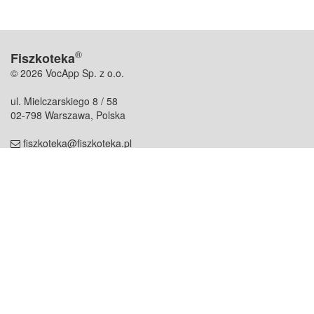
®
Fiszkoteka
© 2026 VocApp Sp. z o.o.
ul. Mielczarskiego 8 / 58
02-798 Warszawa, Polska
fiszkoteka@fiszkoteka.pl
NIP: 951 245 79 19
REGON: 369 727 696
Kontakt
O firmie