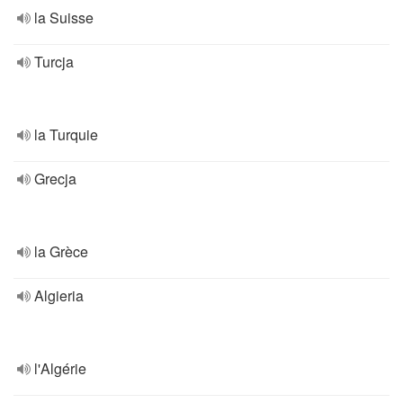
la Suisse
Turcja
la Turquie
Grecja
la Grèce
Algieria
l'Algérie