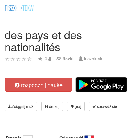
Toggl
naviga
des pays et des
nationalités
0
52 fiszki
luczakmk
rozpocznij naukę
ściągnij mp3
drukuj
graj
sprawdź się