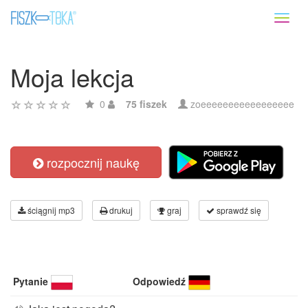
Toggl
naviga
Moja lekcja
0
75 fiszek
zoeeeeeeeeeeeeeeeee
rozpocznij naukę
ściągnij mp3
drukuj
graj
sprawdź się
Pytanie
Odpowiedź