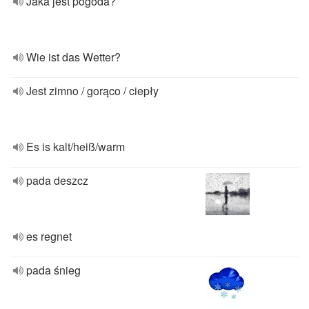
Jaka jest pogoda?
Wie ist das Wetter?
Jest zimno / gorąco / ciepły
Es is kalt/heiß/warm
pada deszcz
es regnet
pada śnieg