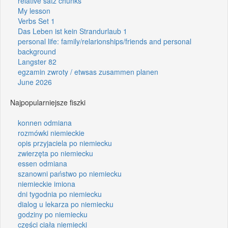
relative satz chunks
My lesson
Verbs Set 1
Das Leben ist kein Strandurlaub 1
personal life: family/relarionships/friends and personal
background
Langster 82
egzamin zwroty / etwsas zusammen planen
June 2026
Najpopularniejsze fiszki
konnen odmiana
rozmówki niemieckie
opis przyjaciela po niemiecku
zwierzęta po niemiecku
essen odmiana
szanowni państwo po niemiecku
niemieckie imiona
dni tygodnia po niemiecku
dialog u lekarza po niemiecku
godziny po niemiecku
części ciała niemiecki