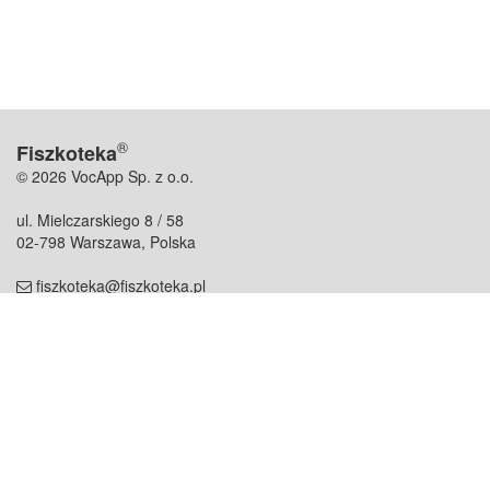
®
Fiszkoteka
© 2026 VocApp Sp. z o.o.
ul. Mielczarskiego 8 / 58
02-798 Warszawa, Polska
fiszkoteka@fiszkoteka.pl
NIP: 951 245 79 19
REGON: 369 727 696