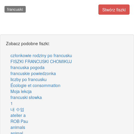
francuski
Stwórz fiszki
Zobacz podobne fiszki:
członkowie rodziny po francusku
FISZKI FRANCUSKI CHOMIKUJ
francuska pogoda
francuskie powiedzonka
liczby po francusku
Écologie et consommation
Moja lekcja
francuski słowka
1
내 수업
atelier a
ROB Pau
animals
animal