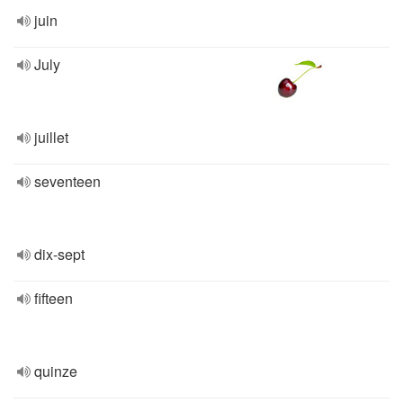
juin
July
juillet
seventeen
dix-sept
fifteen
quinze