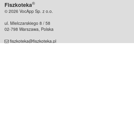
®
Fiszkoteka
© 2026 VocApp Sp. z o.o.
ul. Mielczarskiego 8 / 58
02-798 Warszawa, Polska
fiszkoteka@fiszkoteka.pl
NIP: 951 245 79 19
REGON: 369 727 696
Kontakt
O firmie
odezwij się do nas
o nas
współpraca
partnerzy