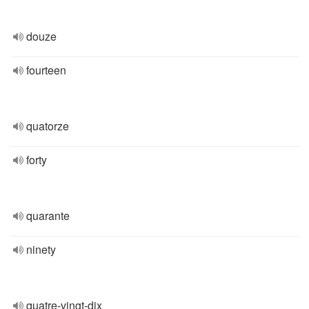
douze
fourteen
quatorze
forty
quarante
ninety
quatre-vingt-dix