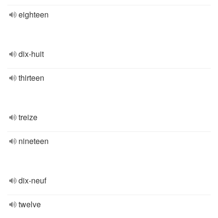
eighteen
dix-huit
thirteen
treize
nineteen
dix-neuf
twelve