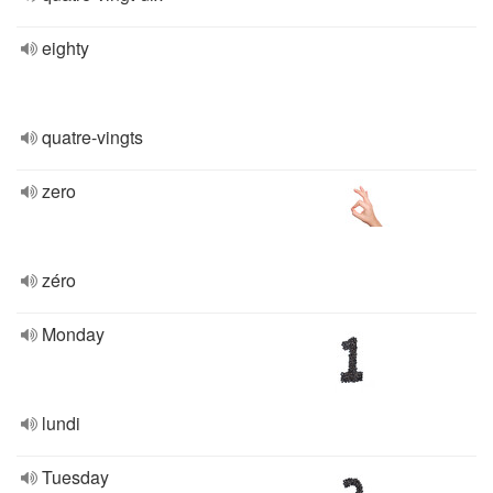
eighty
quatre-vingts
zero
zéro
Monday
lundi
Tuesday