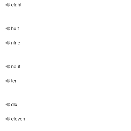
eight
huit
nine
neuf
ten
dix
eleven