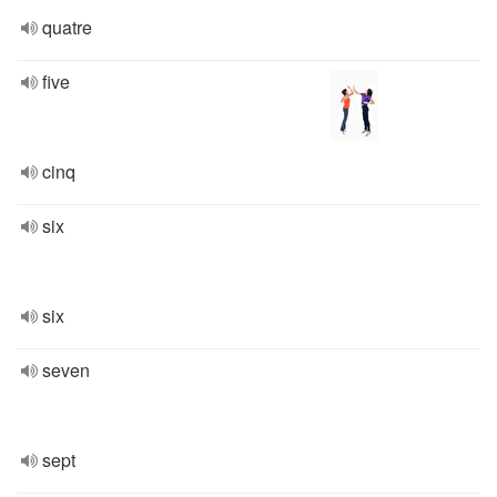
quatre
five
cinq
six
six
seven
sept