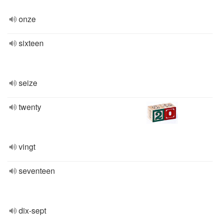
onze
sixteen
seize
twenty
vingt
seventeen
dix-sept