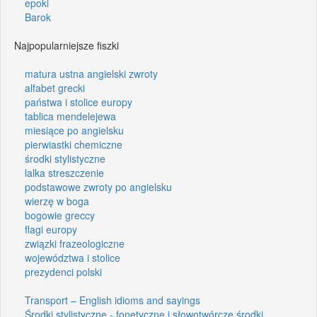
epoki
Barok
Najpopularniejsze fiszki
matura ustna angielski zwroty
alfabet grecki
państwa i stolice europy
tablica mendelejewa
miesiące po angielsku
pierwiastki chemiczne
środki stylistyczne
lalka streszczenie
podstawowe zwroty po angielsku
wierzę w boga
bogowie greccy
flagi europy
związki frazeologiczne
województwa i stolice
prezydenci polski
Transport – English idioms and sayings
Środki stylistyczne - fonetyczne i słowotwórcze środki