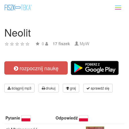
Toggl
naviga
Neolit
0
17 fiszek
MpW
rozpocznij naukę
ściągnij mp3
drukuj
graj
sprawdź się
Pytanie
Odpowiedź