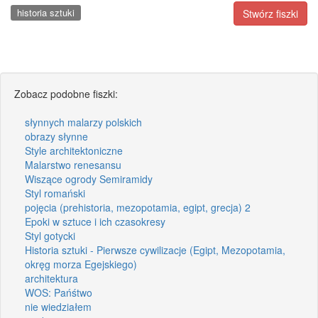
historia sztuki
Stwórz fiszki
Zobacz podobne fiszki:
słynnych malarzy polskich
obrazy słynne
Style architektoniczne
Malarstwo renesansu
Wiszące ogrody Semiramidy
Styl romański
pojęcia (prehistoria, mezopotamia, egipt, grecja) 2
Epoki w sztuce i ich czasokresy
Styl gotycki
Historia sztuki - Pierwsze cywilizacje (Egipt, Mezopotamia,
okręg morza Egejskiego)
architektura
WOS: Pańśtwo
nie wiedziałem