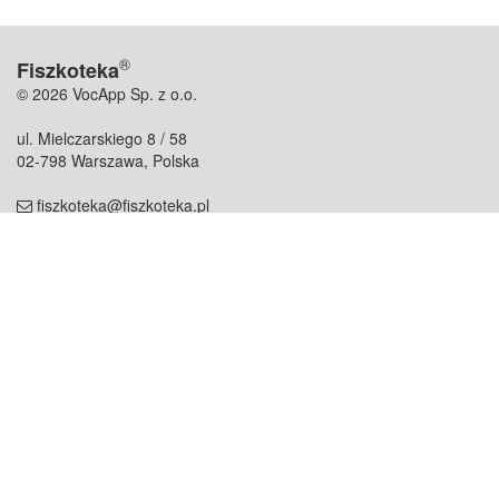
®
Fiszkoteka
© 2026 VocApp Sp. z o.o.
ul. Mielczarskiego 8 / 58
02-798 Warszawa, Polska
fiszkoteka@fiszkoteka.pl
NIP: 951 245 79 19
REGON: 369 727 696
Kontakt
O firmie
odezwij się do nas
o nas