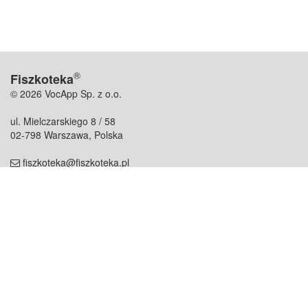
®
Fiszkoteka
© 2026 VocApp Sp. z o.o.
ul. Mielczarskiego 8 / 58
02-798 Warszawa, Polska
fiszkoteka@fiszkoteka.pl
NIP: 951 245 79 19
REGON: 369 727 696