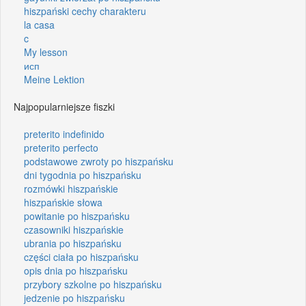
hiszpański cechy charakteru
la casa
c
My lesson
исп
Meine Lektion
Najpopularniejsze fiszki
preterito indefinido
preterito perfecto
podstawowe zwroty po hiszpańsku
dni tygodnia po hiszpańsku
rozmówki hiszpańskie
hiszpańskie słowa
powitanie po hiszpańsku
czasowniki hiszpańskie
ubrania po hiszpańsku
części ciała po hiszpańsku
opis dnia po hiszpańsku
przybory szkolne po hiszpańsku
jedzenie po hiszpańsku