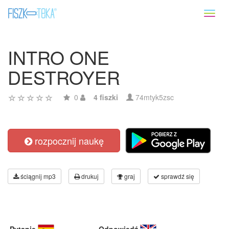
Toggl
naviga
INTRO ONE
DESTROYER
0
4 fiszki
74mtyk5zsc
rozpocznij naukę
ściągnij mp3
drukuj
graj
sprawdź się