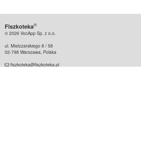
®
Fiszkoteka
© 2026 VocApp Sp. z o.o.
ul. Mielczarskiego 8 / 58
02-798 Warszawa, Polska
fiszkoteka@fiszkoteka.pl
NIP: 951 245 79 19
REGON: 369 727 696
Kontakt
O firmie