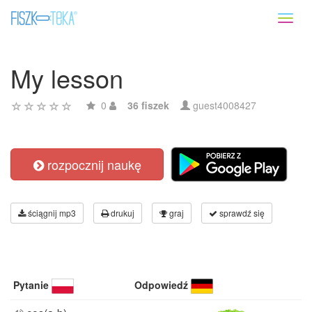
Toggl
naviga
My lesson
0
36 fiszek
guest4008427
rozpocznij naukę
ściągnij mp3
drukuj
graj
sprawdź się
Pytanie
Odpowiedź