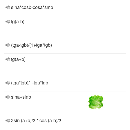
sina*cosb-cosa*sinb
tg(a-b)
(tga-tgb)/(1+tga*tgb)
tg(a+b)
(tga*tgb)/1-tga*tgb
sina+sinb
2sin (a+b)/2 * cos (a-b)/2