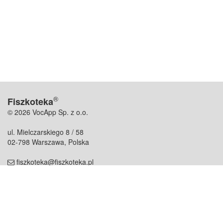
®
Fiszkoteka
© 2026 VocApp Sp. z o.o.
ul. Mielczarskiego 8 / 58
02-798 Warszawa, Polska
fiszkoteka@fiszkoteka.pl
NIP: 951 245 79 19
REGON: 369 727 696