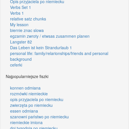
Opis przyjaciela po niemiecku
Verbs Set 1
Verbs 1
relative satz chunks
My lesson
biernie znac slowa
egzamin zwroty / etwsas zusammen planen
Langster 82
Das Leben ist kein Strandurlaub 1
personal life: family/relarionships/friends and personal
background
ceferki
Najpopularniejsze fiszki
konnen odmiana
rozmówki niemieckie
opis przyjaciela po niemiecku
zwierzęta po niemiecku
essen odmiana
szanowni państwo po niemiecku
niemieckie imiona
dni tygodnia po niemiecku