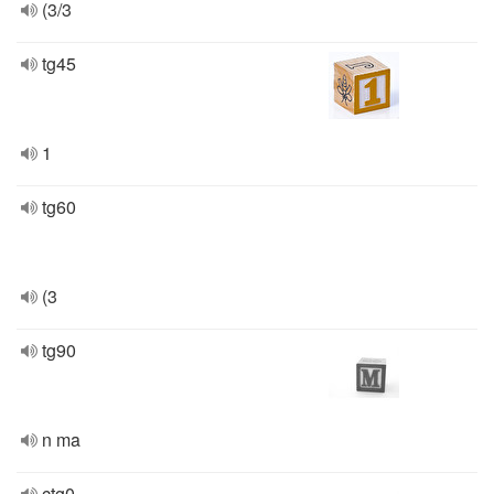
(3/3
tg45
1
tg60
(3
tg90
n ma
ctg0