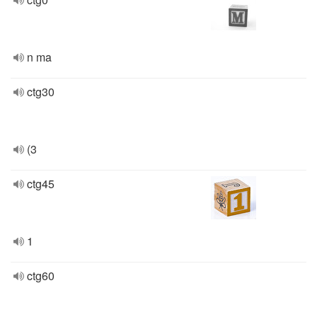
n ma
ctg30
(3
ctg45
1
ctg60