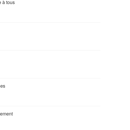
e à tous
ues
dement