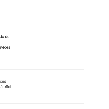
de de
rvices
e
rces
à effet