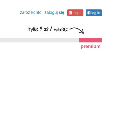
załóż konto
zaloguj się
log in
log in
premium