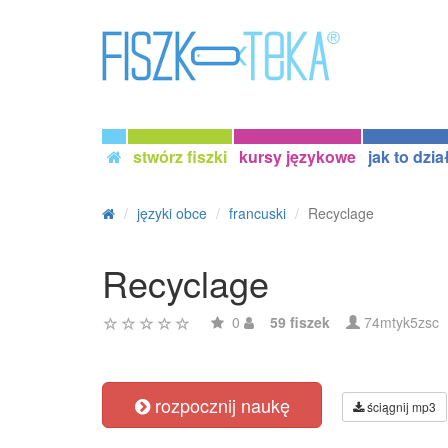
stwórz fiszki
kursy językowe
jak to dzia
języki obce
francuski
Recyclage
Recyclage
0
59 fiszek
74mtyk5zsc
rozpocznij naukę
ściągnij mp3