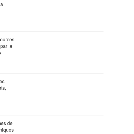
la
sources
 par la
s
des
ts,
mes de
hniques