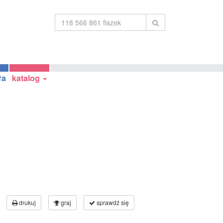
ła
katalog
drukuj
graj
sprawdź się