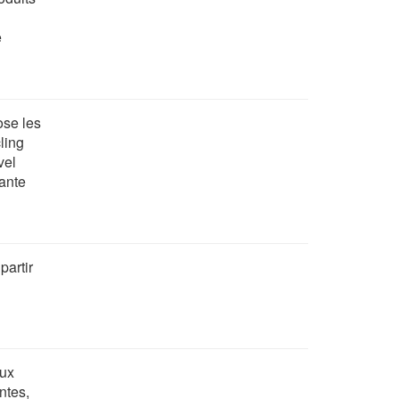
e
ose les
ling
vel
tante
partir
aux
ntes,