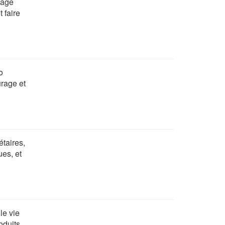
lage
 faire
o
urage et
étaires,
ues, et
le vie
oduits