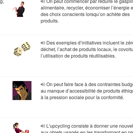
g,
On peut commencer par réduire le gaspil
alimentaire, recycler, économiser l’énergie et
des choix conscients lorsqu’on achète des
produits.
Des exemples d’initiatives incluent le zér
déchet, l’achat de produits locaux, le covoit
l’utilisation de produits réutilisables.
On peut faire face à des contraintes budg
au manque d’accessibilité de produits éthiq
à la pression sociale pour la conformité.
L'upcycling consiste à donner une nouvel
aux objets usagés en les transformant en pr