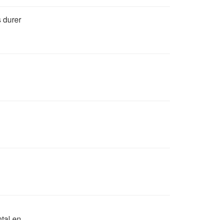
s durer
tal en