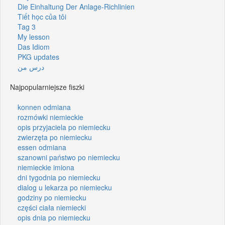
Die Einhaltung Der Anlage-Richlinien
Tiết học của tôi
Tag 3
My lesson
Das Idiom
PKG updates
درس من
Najpopularniejsze fiszki
konnen odmiana
rozmówki niemieckie
opis przyjaciela po niemiecku
zwierzęta po niemiecku
essen odmiana
szanowni państwo po niemiecku
niemieckie imiona
dni tygodnia po niemiecku
dialog u lekarza po niemiecku
godziny po niemiecku
części ciała niemiecki
opis dnia po niemiecku