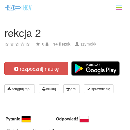
Toggl
naviga
rekcja 2
0
14 fiszek
szymekk
rozpocznij naukę
ściągnij mp3
drukuj
graj
sprawdź się
Pytanie
Odpowiedź