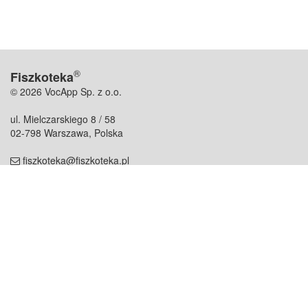
®
Fiszkoteka
© 2026 VocApp Sp. z o.o.
ul. Mielczarskiego 8 / 58
02-798 Warszawa, Polska
fiszkoteka@fiszkoteka.pl
NIP: 951 245 79 19
REGON: 369 727 696