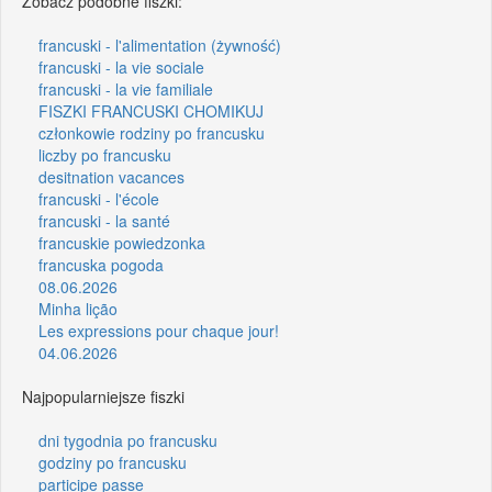
Zobacz podobne fiszki:
francuski - l'alimentation (żywność)
francuski - la vie sociale
francuski - la vie familiale
FISZKI FRANCUSKI CHOMIKUJ
członkowie rodziny po francusku
liczby po francusku
desitnation vacances
francuski - l'école
francuski - la santé
francuskie powiedzonka
francuska pogoda
08.06.2026
Minha lição
Les expressions pour chaque jour!
04.06.2026
Najpopularniejsze fiszki
dni tygodnia po francusku
godziny po francusku
participe passe