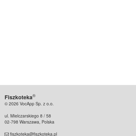
®
Fiszkoteka
© 2026 VocApp Sp. z o.o.
ul. Mielczarskiego 8 / 58
02-798 Warszawa, Polska
fiszkoteka@fiszkoteka.pl