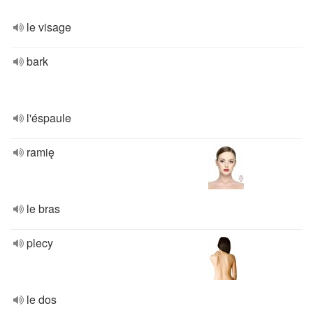
le visage
bark
l'éspaule
ramię
le bras
plecy
le dos