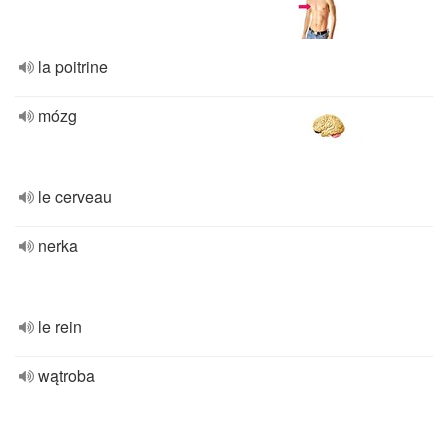
la poitrine
mózg
le cerveau
nerka
le rein
wątroba