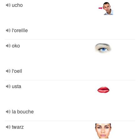
ucho
l'oreille
oko
l'oeil
usta
la bouche
twarz