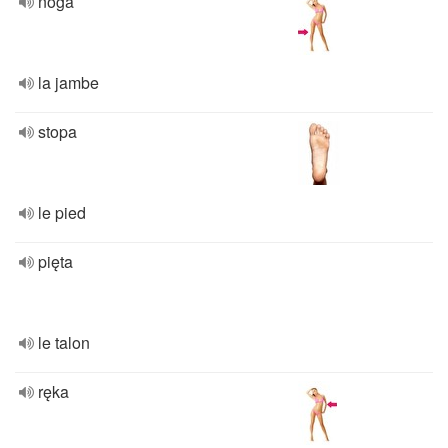
noga
la jambe
stopa
le pied
pięta
le talon
ręka