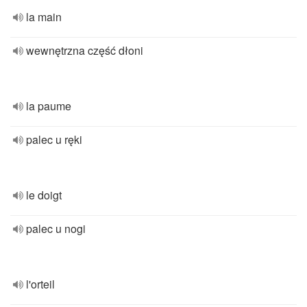
la main
wewnętrzna część dłoni
la paume
palec u ręki
le doigt
palec u nogi
l'orteil