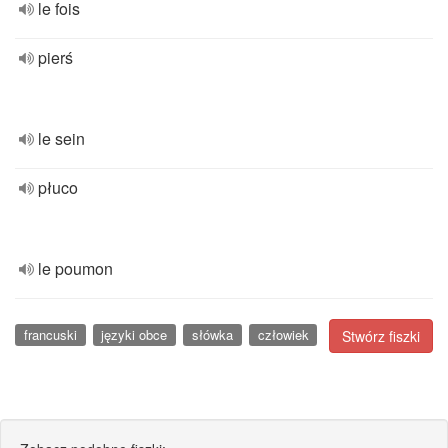
le fois
pierś
le sein
płuco
le poumon
francuski
języki obce
słówka
człowiek
Stwórz fiszki