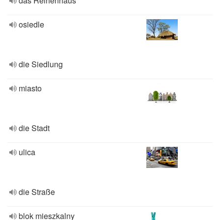
das Reihenhaus
osiedle
die Siedlung
miasto
die Stadt
ulica
die Straße
blok mieszkalny