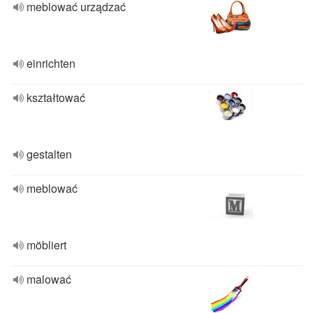
meblować urządzać
einrichten
kształtować
gestalten
meblować
möbliert
malować