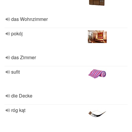
das Wohnzimmer
pokój
das Zimmer
sufit
die Decke
róg kąt