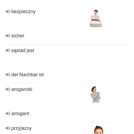
bezpieczny
sicher
sąsiad jest
der Nachbar ist
arogancki
arrogant
przyjazny