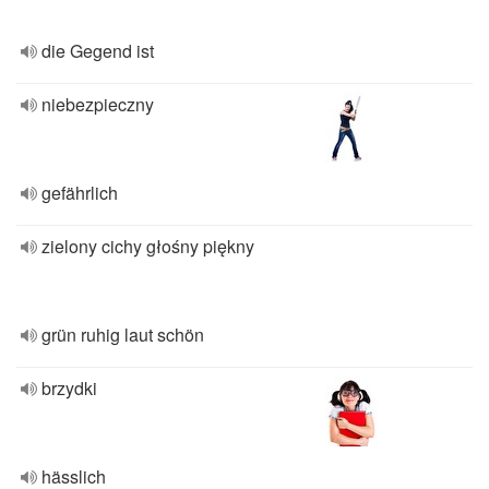
die Gegend ist
niebezpieczny
gefährlich
zielony cichy głośny piękny
grün ruhig laut schön
brzydki
hässlich