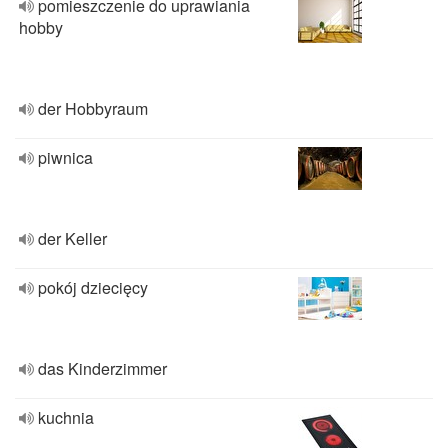
pomieszczenie do uprawiania
hobby
der Hobbyraum
piwnica
der Keller
pokój dziecięcy
das Kinderzimmer
kuchnia