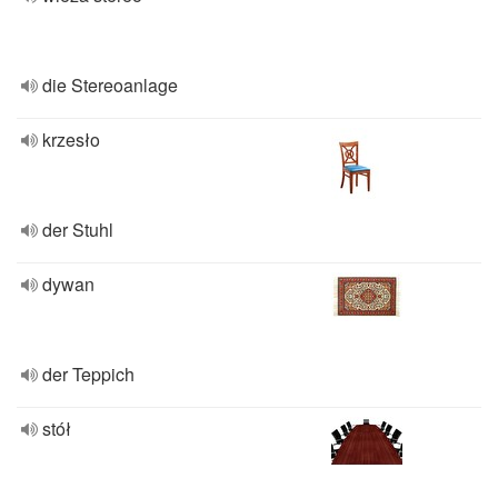
die Stereoanlage
krzesło
der Stuhl
dywan
der Teppich
stół