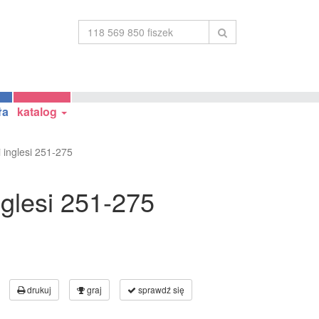
ła
katalog
 inglesi 251-275
nglesi 251-275
drukuj
graj
sprawdź się