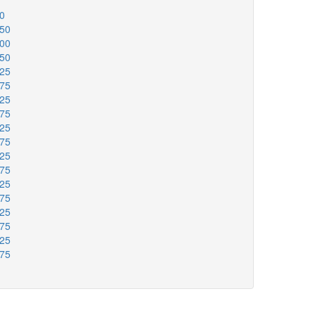
00
150
200
250
325
375
425
475
525
575
625
675
725
775
825
875
925
975