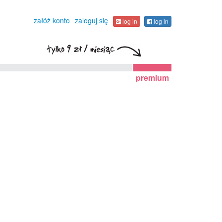
załóż konto
zaloguj się
log in
log in
premium