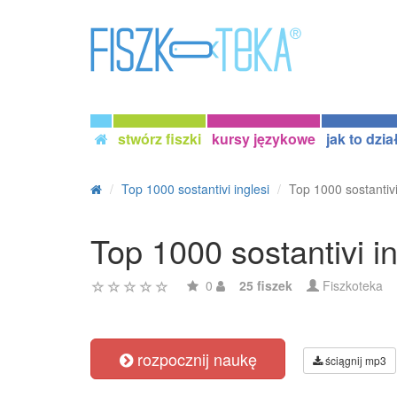
stwórz fiszki
kursy językowe
jak to dzia
Top 1000 sostantivi inglesi
Top 1000 sostantivi
Top 1000 sostantivi i
0
25 fiszek
Fiszkoteka
rozpocznij naukę
ściągnij mp3