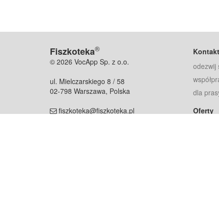
®
Fiszkoteka
Kontak
© 2026 VocApp Sp. z o.o.
odezwij 
współpr
ul. Mielczarskiego 8 / 58
02-798 Warszawa, Polska
dla pras
fiszkoteka@fiszkoteka.pl
Oferty
dla rodz
NIP: 951 245 79 19
dla kore
REGON: 369 727 696
Pomoc
Najczęst