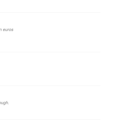
n euros
ough.