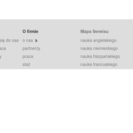
t
O firmie
Mapa Serwisu
się do nas
o nas
nauka angielskiego
aca
partnerzy
nauka niemieckiego
y
praca
nauka hiszpańskiego
staż
nauka francuskiego
blog
nauka rosyjskiego
in
2000+ opinii
nauka norweskiego
petytorów
nauka szwedzkiego
Warunki
fiszki
100% gwarancja
sze pytania
najnowsze lekcje
regulamin
Extra
prywatność i ciasteczka
RODO
plugin