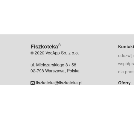
®
Fiszkoteka
Kontak
© 2026 VocApp Sp. z o.o.
odezwij 
współpr
ul. Mielczarskiego 8 / 58
02-798 Warszawa, Polska
dla pras
fiszkoteka@fiszkoteka.pl
Oferty
dla rodz
NIP: 951 245 79 19
dla kore
REGON: 369 727 696
Pomoc
Najczęst