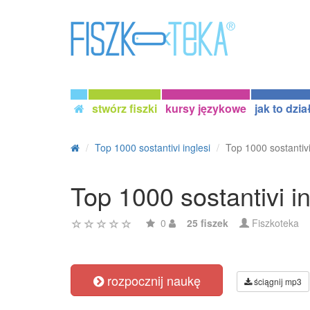
stwórz fiszki
kursy językowe
jak to dzia
Top 1000 sostantivi inglesi
Top 1000 sostantivi
Top 1000 sostantivi i
0
25 fiszek
Fiszkoteka
rozpocznij naukę
ściągnij mp3