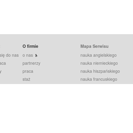
t
O firmie
Mapa Serwisu
się do nas
o nas
nauka angielskiego
aca
partnerzy
nauka niemieckiego
y
praca
nauka hiszpańskiego
staż
nauka francuskiego
blog
nauka rosyjskiego
in
2000+ opinii
nauka norweskiego
petytorów
nauka szwedzkiego
Warunki
fiszki
100% gwarancja
sze pytania
najnowsze lekcje
regulamin
Extra
prywatność i ciasteczka