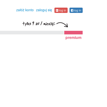
załóż konto
zaloguj się
log in
log in
premium