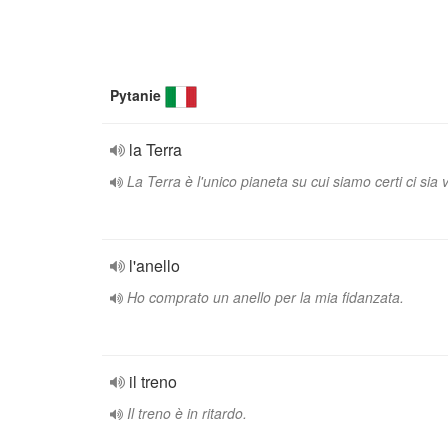
Pytanie
la Terra
La Terra è l'unico pianeta su cui siamo certi ci sia v
l'anello
Ho comprato un anello per la mia fidanzata.
il treno
Il treno è in ritardo.