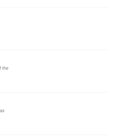
f the
was