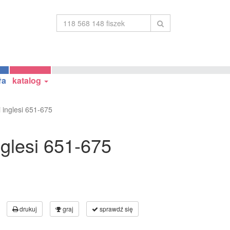
ła
katalog
 inglesi 651-675
nglesi 651-675
drukuj
graj
sprawdź się