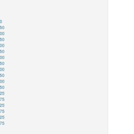
00
150
200
250
300
350
400
450
500
550
600
650
725
775
825
875
925
975